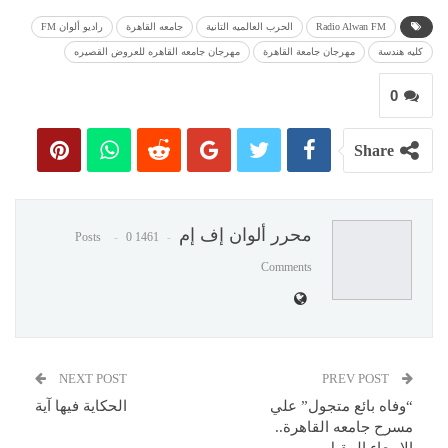
Radio Alwan FM
الحرب العالميه التانية
جامعه القاهرة
راديو ألوان FM
كليه هندسة
مهرجان جامعة القاهرة
مهرجان جامعه القاهره للعروض القصيره
0
Share
محرر ألوان إف إم
0
1461 Posts
Comments
NEXT POST
PREV POST
“وفاه بائع متجول” علي
الحكاية فيها آية
مسرح جامعه القاهرة..