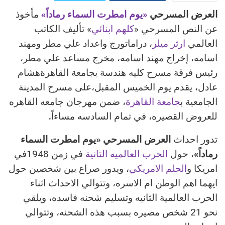
العرض المسرحي
«يوم امطرت السماء رماداً»
مأخوذ
ReddIt
Google+
عن النص المسرحي «
كلهم ابنائي
» تأليف الكاتب
Pinterest
WhatsApp
العالمي
ارثر ميلر
، دراماتورج واعداد علي مطر ومهند
اسامه، إخراج مهند اسامه، مخرج مساعد علي مطر،
البريد الالكتروني
رئيس فرقة مسرح كليه هندسة بجامعة القاهرةهشام
عادل، يقدم يوم الخميس المقبل،على مسرح المدينة
الجامعية ب
جامعة القاهرة
، ضمن مهرجان جامعه القاهره
للعروض القصيره، في تمام السادسه مساءاً
.
تدور احداث
العرض المسرحي «يوم امطرت السماء
رماداً»
، حول
الحرب العالميه التانية
في زمن 1948في
امريكا و
الحلم الامريكي
، ويدور صراع بين شخصين حول
ايهما اهم الوطن ام الاسره، وتتوالي الاحداث اثناء
الحرب العالمية الثانيه وتسليم شحنه فاسده، ويلقي
نحو 21 شخص مصيره بسبب هذه الشحنه، وتتوالي