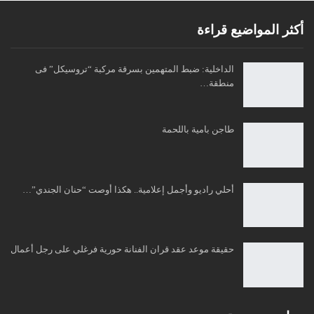
أكثر المواضيع قراءة
الداخلية: ضبط المتهمين بسرقة مركبة “تروسيكل” فى
منطقة…
طاجن بامية باللحمة
أحلي راديو وأجمل إعلامية.. هكذا أوصت “حنان الجندي”…
حقيقة موعد عقد قران الفنانة حورية فرغلي على رجل أعمال