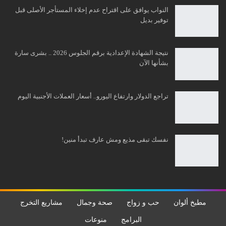
النواب يوافق على اقتراح عدم إخلاء المستأجر الأصلى قبل
توفير بديل
نتيجة الشهادة الإعدادية برقم الجلوس 2026 .. بشرى سارة
بشأنها الآن
تراجع الدولار وارتفاع اليورو.. أسعار العملات الأجنبية اليوم
نفسك تبقى مذيع ومش عارف تبدأ منين!
مطبخ ألوان
حب و زواج
صحة وجمال
مشاريع التخرج
البرامج
منوعات