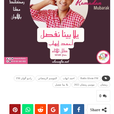
Radio Alwan FM
احمد ايهاب
الموسم الرمضاني
راديو ألوان FM
رمضان
موسم رمضان 2022
يلا بينا نفصل
0
Share