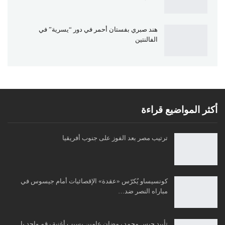
هند صبري بفستان أحمر في دور “يسرية” في
الفالنتين
أكثر المواضيع قراءة
ترتيب مصر بعد الفوز على جنوب أفريقيا
كونسيساو يُكرّس «عقدة» الإقصائيات أمام جيسوس في
مباراه النصر ضد…
تأييد حبس محمد رمضان عامين بسبب أغنية رقم واحد يا