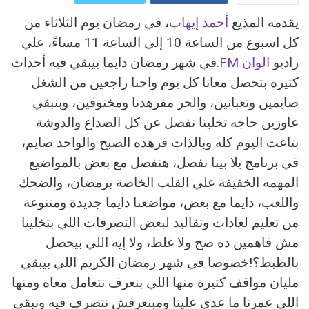
يقدمه المذيع
أحمد إيهاب
، في رمضان يوم الثلاثاء من
ReddIt
Google+
كل اسبوع من الساعة 10 إلي الساعة 11 مساءً، علي
Pinterest
WhatsApp
راديو
الوان FM
.في شهر رمضان دايما بيبقي فيه أحداث
كتيره بتحصل معانا كل يوم واحنا راجعين من الشغل
البريد الالكتروني
صايمين وتعبانين، والحر مفرهدنا ومخنوقين، وبنبقي
عاوزين حاجه تخلينا نفصل عن كل الصداع والدوشة
بتاعت اليوم كله وبالذات فرهده الصبح والواحد صايم،
في برنامج يلا بينا نفصل، هنفصل مع بعض بالمواضيع
المهمه الخفيفة علي القلب الخاصة برمضان، والضحك
واللعب، دايما مع بعض، مواضعنا دايما جديدة ومتنوعة
من تعليم لعادات وتقاليد لبعض التصرفات اللي بتخلينا
مش فاهمين ده صح ولا غلط، ولا إيه اللي بيحصل
بالظبط؟!خصوصا في شهر رمضان الكريم اللي بيبقي
مليان مواقف كتيرة منها اللي بنعرف نتعامل معاه ومنها
اللي عمرنا ما عدي علينا ومبنعرفش نتصرف فيه ونبقي