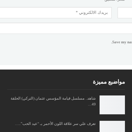
Save my nam
مواضبع مميزة
شاهد.. مسلسل قيامة المؤسس عثمان (التركي) الحلقة
49…
تعرف علي سر علاقة اللون الأحمر بـ “عيد الحب”..…