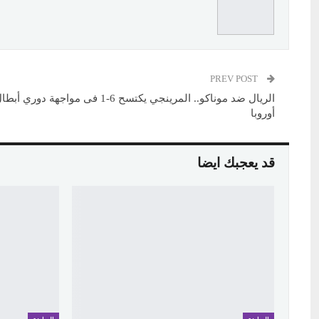
PREV POST
الريال ضد موناكو.. المرينجي يكتسح 6-1 فى مواجهة دوري أب
أوروبا
قد يعجبك ايضا