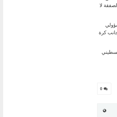
صفقة لا
سؤولي
جانب كرة
لسطيني
0