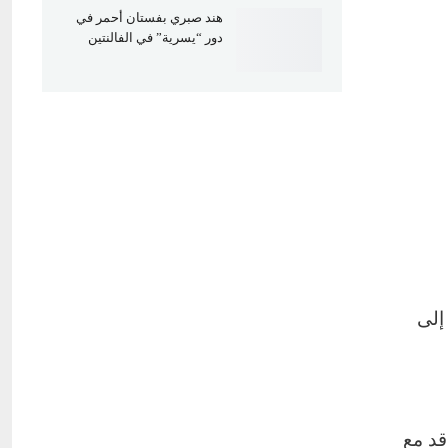
هند صبري بفستان أحمر في
دور “يسرية” في الفالنتين
إلى
قد مع