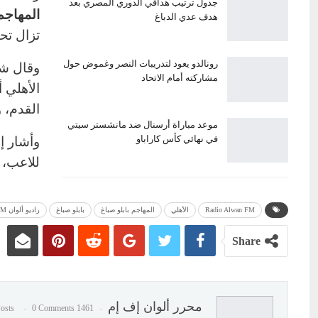
جدول ترتيب هدافي الدوري المصري بعد
المهاجم 
هدف عدي الدباغ
تزال تح
رونالدو يعود لتدريبات النصر وغموض حول
وقال شو
مشاركته أمام الاتحاد
الأهلي 
القدم، 
موعد مباراة أرسنال ضد مانشستر سيتي
في نهائي كأس كاراباو
وأشار إ
للاعب، 
Radio Alwan FM
الأهلي
المهاجم بابلو صباغ
بابلو صباغ
راديو ألوان FM
Share
محرر ألوان إف إم
0 Comments
1461 Posts