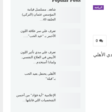
Popular Posts
الرياضة
شاهد.. مسلسل قيامة
المؤسس عثمان (التركي)
الحلقة 49…
تعرف علي سر علاقة اللون
الأحمر بـ “عيد الحب”..…
0
تعرف علي مدي تأثير اللون
ي الأهلي
الأبيض في العلاج النفسي..
ولماذا أستخدم…
الأهلى يحتفل بعيد الحب
بـ”قبلة”
الإعلامية “آية فؤاد” من أحسن
الشخصيات اللي قابلتها…