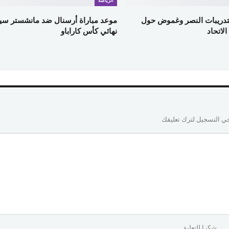
الرياضة
لتدريبات النصر وغموض حول
موعد مباراة أرسنال ضد مانشستر سي
لاتحاد
نهائي كأس كاراباو
ي التسجيل لترك تعليقك
شكرا للتعليق