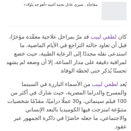
مفاجأة .. شيرى عادل نجمة أغنية «أهو جه ياولاد»
كان
لطفي لبيب
قد مرّ بمراحل علاجية معقّدة مؤخرًا،
قبل أن تعاود حالته التراجع في الأيام الماضية، ما
استدعى نقله مجددًا إلى الرعاية الطبية، حيث خضع
لمراقبة دقيقة على مدار الساعة، إلا أن وضعه لم يشهد
تحسنًا يُذكر حتى لحظة الوفاة.
يُعد
لطفي لبيب
من الأسماء البارزة في السينما
والمسرح والدراما المصرية، حيث شارك في أكثر من
100 فيلم سينمائي، و30 عملًا دراميًا، مقدّمًا شخصيات
متنوّعة امتزجت فيها الكوميديا بالبعد الإنساني
والاجتماعي، ما جعله حاضرًا في ذاكرة الجمهور عبر
عقود.