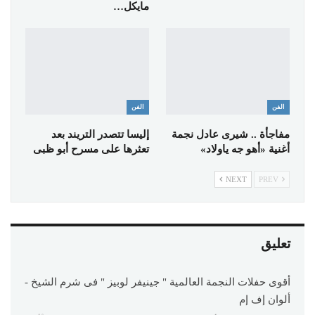
مايكل…
الفن
الفن
مفاجأة .. شيرى عادل نجمة
إليسا تتصدر التريند بعد
أغنية «أهو جه ياولاد»
تعثرها على مسرح أبو ظبى
NEXT
PREV
تعليق
أقوى حفلات النجمة العالمية " جينيفر لوبيز " فى شرم الشيخ -
ألوان إف إم