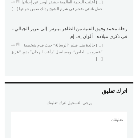
منذ
[…] أعلنت النجمة العالمية جينيفر لوبيز عن إحيائها
حفل غنائي ضخم في شرم الشيخ وذلك ضمن جولتها […]
رحلة محمد وفيق الفنية من الظاهر بيبرس إلى عزيز الجبالي..
فى ذكرى ميلاده - ألوان إف إم
منذ
[…] خالدة مثل فيلم “الرسالة” حيث قدم شخصية
“عمرو بن العاص“، ومسلسل “رأفت الهجان” بدور “عزيز
[…]
اترك تعليق
يرجي التسجيل لترك تعليقك