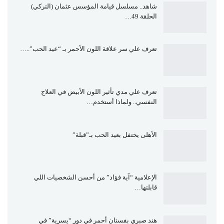
شاهد.. مسلسل قيامة المؤسس عثمان (التركي)
الحلقة 49…
تعرف علي سر علاقة اللون الأحمر بـ “عيد الحب”..…
تعرف علي مدي تأثير اللون الأبيض في العلاج
النفسي.. ولماذا أستخدم…
الأهلى يحتفل بعيد الحب بـ”قبلة”
الإعلامية “آية فؤاد” من أحسن الشخصيات اللي
قابلتها…
هند صبري بفستان أحمر في دور “يسرية” في