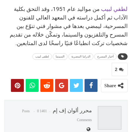
لطفي لبيب
من مواليد عام 1951، وقد التحق بكلية
الآداب ثم أكمل دراسته في المعهد العالي للفنون
المسرحية، ليمضي بعدها في مشوار فني تنوّع بين
المسرح والتلفزيون والسينما، وتمكّن خلاله من تقديم
شخصيات تركت انطباعًا فنيًا راسخًا لدى المتابعين.
أخبار المسرح
الدراما المصرية
السينما
لطفى لبيب
2
Share
محرر ألوان إف إم
0
1461 Posts
Comments