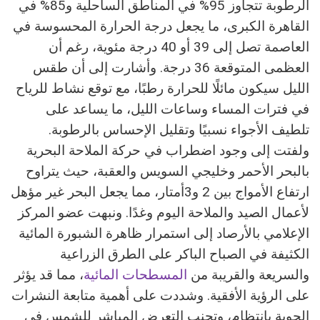
الرطوبة تتجاوز 95% في المناطق الساحلية و85% في
القاهرة الكبرى، ما يجعل درجة الحرارة المحسوسة في
العاصمة تصل إلى 39 أو 40 درجة مئوية، رغم أن
العظمى المتوقعة 36 درجة. وأشارت إلى أن طقس
الليل سيكون مائلًا للحرارة رطبًا، مع توقع نشاط للرياح
في فترات المساء وساعات الليل، ما يساعد على
تلطيف الأجواء نسبيًا وتقليل الإحساس بالرطوبة.
ولفتت إلى وجود اضطراب في حركة الملاحة البحرية
بالبحر الأحمر وخليجي السويس والعقبة، حيث يتراوح
ارتفاع الأمواج بين 2 و3أمتار، مما يجعل البحر غير مؤهل
لأعمال الصيد والملاحة اليوم وغدًا. ونبهت عضو المركز
الإعلامي بالأرصاد إلى استمرار ظاهرة الشبورة المائية
الكثيفة في الصباح الباكر على الطرق الزراعية
والسريعة والقريبة من
المسطحات المائية
، مما قد يؤثر
على الرؤية الأفقية. وشددت على أهمية متابعة النشرات
الجوية بانتظام، وتجنب التعرض المباشر للشمس في