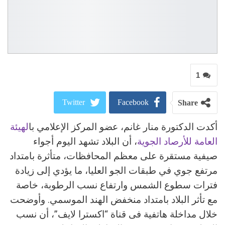
1
Twitter
Facebook
Share
أكدت الدكتورة منار غانم، عضو المركز الإعلامي با
لهيئة
ReddIt
Google+
العامة للأرصاد الجوية
، أن البلاد تشهد اليوم أجواء
Pinterest
WhatsApp
صيفية مستقرة على معظم المحافظات، متأثرة بامتداد
مرتفع جوي في طبقات الجو العليا، ما يؤدي إلى زيادة
البريد الالكتروني
فترات سطوع الشمس وارتفاع نسب الرطوبة، خاصة
مع تأثر البلاد بامتداد منخفض الهند الموسمي. وأوضحت
خلال مداخلة هاتفية فى قناة “اكسترا لايف”، أن نسب