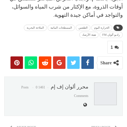
أوقات الذروة، مع الإكثار من شرب المياه والسوائل،
والتواجد في أماكن جيدة التهوية.
الحرارة اليوم
الطقس
المسطحات المائية
الملاحة البحرية
راديو ألوان FM
هيئة الأرصاد
1
Share
محرر ألوان إف إم
0
1461 Posts
Comments