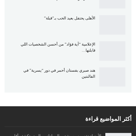
الأهلى يحتفل بعيد الحب بـ”قبلة”
الإعلامية “آية فؤاد” من أحسن الشخصيات اللي
قابلتها…
هند صبري بفستان أحمر في دور “يسرية” في
الفالنتين
أكثر المواضيع قراءة
الأرصاد تفسر سبب شعور المواطنين بالبرد وتكشف أقل