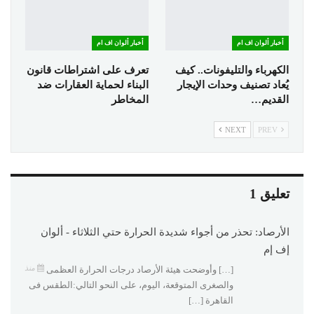
أخبار ألوان اف ام
أخبار ألوان اف ام
الكهرباء والتليفونات.. كيف
تعرف على اشتراطات قانون
يُعاد تصنيف وحدات الإيجار
البناء لحماية العقارات ضد
القديم…
المخاطر
NEXT
PREV
تعليق 1
الأرصاد: تحذر من أجواء شديدة الحرارة حتي الثلاثاء - ألوان
إف إم
منذ
[…] وأوضحت هيئة الأرصاد درجات الحرارة العظمى
والصغرى المتوقعة، اليوم، على النحو التالي:الطقس فى
القاهرة […]