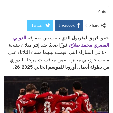
0
Twitter
Facebook
Share
حقق
فريق ليفربول
الذي يلعب بين صفوفه
الدولي
ReddIt
Google+
المصري محمد صلاح
،
فوزًا صعبًا ضد إنتر ميلان بنتيجة
Pinterest
WhatsApp
1-0 في المباراة التي أقيمت بينهما مساء الثلاثاء على
ملعب جوزيبي مياتزا، ضمن منافسات مرحلة الدوري
البريد الالكتروني
من
بطولة أبطال أوروبا للموسم الحالي 2025-26.