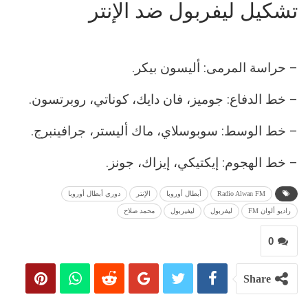
تشكيل ليفربول ضد الإنتر
– حراسة المرمى: أليسون بيكر.
– خط الدفاع: جوميز، فان دايك، كوناتي، روبرتسون.
– خط الوسط: سوبوسلاي، ماك أليستر، جرافينبرج.
– خط الهجوم: إيكتيكي، إيزاك، جونز.
Radio Alwan FM
أبطال أوروبا
الإنتر
دوري أبطال أوروبا
راديو ألوان FM
ليفربول
ليفيربول
محمد صلاح
0
Share