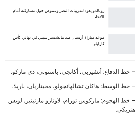
رونالدو يعود لتدريبات النصر وغموض حول مشاركته أمام
الاتحاد
موعد مباراة أرسنال ضد مانشستر سيتي في نهائي كأس
كاراباو
– خط الدفاع: أتشيربي، أكانجي، باستوني، دي ماركو.
– خط الوسط: هاكان تشالهانجولو، مخيتاريان، باريلا.
– خط الهجوم: ماركوس تورام، لاوتارو مارتينيز، لويس
هنريكي.