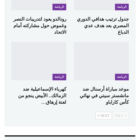
الرياضة
الرياضة
جدول ترتيب هدافي الدوري
رونالدو يعود لتدريبات النصر
المصري بعد هدف عدي
وغموض حول مشاركته أمام
الدباغ
الاتحاد
الرياضة
الرياضة
موعد مباراة أرسنال ضد
كهرباء الإسماعيلية ضد
مانشستر سيتي في نهائي
الزمالك.. الأبيض ينجو من
كأس كاراباو
لعنة إرهاق…
NEXT
PREV