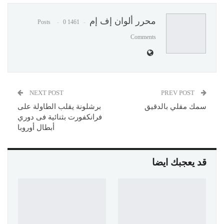
محرر ألوان إف إم
0
1461 Posts
Comments
NEXT POST
PREV POST
سمك مقلي بالدقيق
برشلونة يقلب الطاولة على
فرانكفورت بثنائية فى دوري
أبطال أوروبا
قد يعجبك ايضا