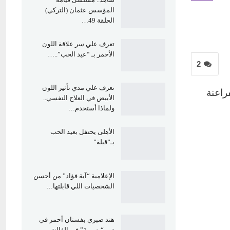
المؤسس عثمان (التركي)
الحلقة 49…
تعرف علي سر علاقة اللون
الأحمر بـ “عيد الحب”..…
2
تعرف علي مدي تأثير اللون
راعنة
الأبيض في العلاج النفسي..
ولماذا أستخدم…
الأهلى يحتفل بعيد الحب
بـ”قبلة”
الإعلامية “آية فؤاد” من أحسن
الشخصيات اللي قابلتها…
هند صبري بفستان أحمر في
دور “يسرية” في الفالنتين