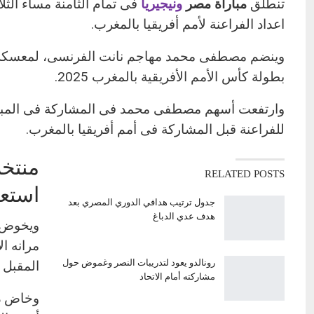
تنطلق
مباراة مصر
ونيجيريا
فى تمام الثامنة مساء الثل
اعداد الفراعنة لأمم أفريقيا بالمغرب.
وينضم مصطفى محمد مهاجم نانت الفرنسى، لمعسكر
بطولة كأس الأمم الأفريقية بالمغرب 2025.
وارتفعت أسهم مصطفى محمد فى المشاركة فى المباراة الو
للفراعنة قبل المشاركة فى أمم أفريقيا بالمغرب.
منتخب
RELATED POSTS
استعد
جدول ترتيب هدافي الدوري المصري بعد
هدف عدي الدباغ
ويخوض
مرانه ال
رونالدو يعود لتدريبات النصر وغموض حول
المقبل ض
مشاركته أمام الاتحاد
وخاض
م