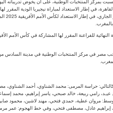
بت بمركز المنتخبات الوطنية، على أن يخوض تدريباته اليوم
ديسمبر الجاري، في إطار الاس
بالمغرب.
نهائية للفراعنة المقرر لها المشاركة في كأس الأمم الأفر
وح لمنتخب مصر في مركز المنتخبات الوطنية في مدينة السادس من
لمغرب.
كالتالي: حراسة المرمى: محمد الشناوي، أحمد الشناوي، 
يـد، رامي ربيعة، خالد صبحي، ياسر إبراهيم، محمد إسماع
وسط: مروان عطية، حمدي فتحي، مهند لاشين، محمود صابر
يه، إبراهيم عادل، مصطفى فتحي، وفي خط الهجوم: عمر مر