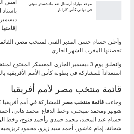
أمس الس
موعد مباراة أرسنال ضد مانشستر سيتي
في نهائي كأس كاراباو
إقامتها 
وأعلن حسام حسن المدير الفني لمنتخب مصر، القائمة ال
تحضتنها المغرب الشهر الجاري.
وانطلق يوم 3 ديسمبر الجارى المعسكر المفت
استعداداً للمشاركة في بطولة كأس الأمم الأفريقية با
قائمة منتخب مصر لأمم أفريقيا
وجاءت
قائمة منتخب مصر
للمشاركة في أمم أفريقيا 
شوبير ومحمد صبحـي، وخط الدفاع: محمد هاني، أحمد ع
حسام عبد المجيد، محمد حمدي وأحمد فتوح، وخط ال
شحاتة، إمام عاشور، أحمد سيد زيزو، محمود تريزيج