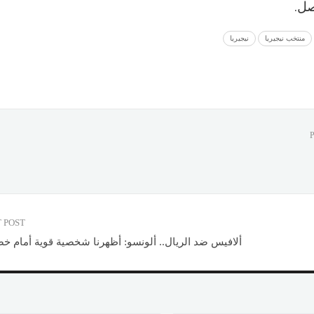
ل.
منتخب نيجيريا
نيجيريا
 POST
ألافيس ضد الريال.. ألونسو: أظهرنا شخصية قوية أمام 