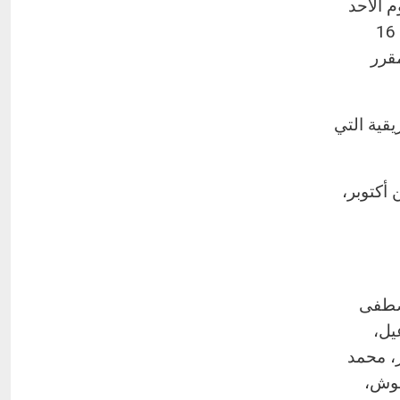
 الأحد
باستاد القاهرة، في إطار الاستعداد لمباراة نيجيريا الودية المقرر لها 16
تعداد لكأس الأمم الأفريقية 2025 المقرر
يقية التي
 أكتوبر،
مصطفى
يل،
، محمد
موش،