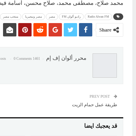
محمد صلاح، مصطفى محمد، صلاح محسن، أسامة فيص
Radio Alwan FM
راديو ألوان FM
مصر
مصر ونيجيريا
منتخب مصر
Share
محرر ألوان إف إم
0 Comments
1461 Posts
PREV POST
طريقة عمل حمام الزيت
قد يعجبك ايضا