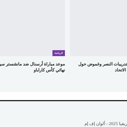
الرياضة
لتدريبات النصر وغموض حول
موعد مباراة أرسنال ضد مانشستر سي
لاتحاد
نهائي كأس كاراباو
 إف إم