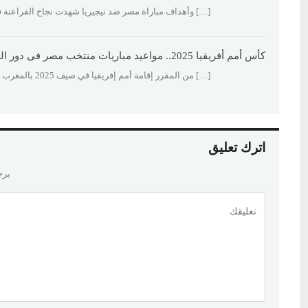
[…] وأهداف مباراة مصر ضد نيجيريا شهدت نجاح الفراعنة ف
كأس أمم أفريقيا 2025.. مواعيد مباريات منتخب مصر فى دور المجموعات - ألوان إف إم
[…] من المقرر إقامة أمم إفريقيا في صيف 2025 بالمغرب لكن تم تأجيلها بسبب التعارض مع كأس العالم […]
اترك تعليق
يرج