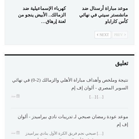
موعد مباراة أرسنال ضد
كهرباء الإسماعيلية ضد
مانشستر سيتي في نهائي
الزمالك.. الأبيض ينجو من
كأس كاراباو
لعنة إرهاق…
NEXT
PREV
تعليق
نتيجة وملخص وأهداف مباراة الأهلي والزمالك (2-0) في نهائي
السوبر المصري - ألوان إف إم
منذ
[…] […]
موعد عودة رمضان صبحي لـ تدريبات نادي بيراميدز - ألوان
إف إم
منذ
[…] صبحي نجم فريق الكرة الأول بنادي بيراميدز