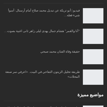
فيديو | أبو تريكة عن تبديل محمد صلاح أمام آرسنال: أسوأ
شيء فعله…
“أنا والقمر” هشام جمال يهدى ليلى زاهر ثانى اغنية بصوت…
حقيقة وفاة الفنان محمد صبحي
طريقة تخليل الزيتون التفاحي في البيت.. «اعرفي سر صنعة
المحلات»
مواضبع مميزة