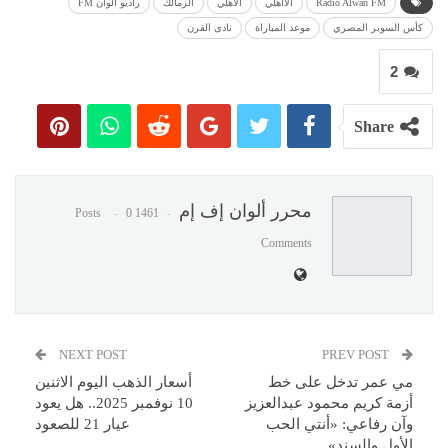
Radio Alwan FM
الأاهلي
الأهلي
الزمالك
راديو ألوان FM
كأس السوبر المصري
موعد المباراة
نادى القرن
2
Share
محرر ألوان إف إم
0
1461 Posts
Comments
NEXT POST
PREV POST
مي عمر تدخل على خط
أسعار الذهب اليوم الاثنين
أزمة كريم محمود عبدالعزيز
10 نوفمبر 2025.. هل يعود
وآن رفاعي: «أنتي الحب
عيار 21 للصعود
الأول والسند»