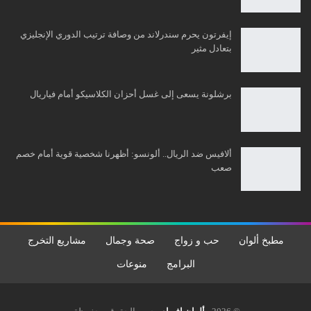
إيفرتون يحرم سندرلاند من وصافة ترتيب الدوري الإنجليزي
بتعادل مثير
برشلونة يسعى إلى غسل أحزان الكلاسيكو أمام فياريال
ألافيس ضد الريال.. ألونسو: أظهرنا شخصية قوية أمام خصم
صعب
مطبخ ألوان
حب و زواج
صحة وجمال
مشاريع التخرج
البرامج
منوعات