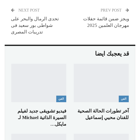
NEXT POST
PREV POST
ويجز ضمن قائمة حفلات
تحدى الرمال والبحر على
مهرجان العلمين 2025
شواطى بور سعيد فى
تدريبات المصرى
قد يعجبك ايضا
الفن
الفن
آخر تطورات الحالة الصحية
فيديو تشويقى جديد لفيلم
للفنان محيي إسماعيل
السيرة الذاتية Michael لـ
مايكل…