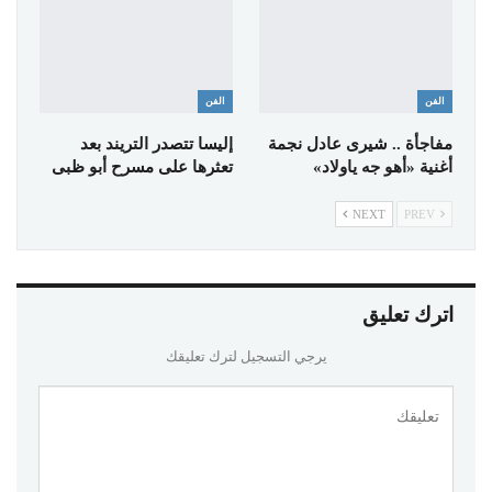
الفن
الفن
مفاجأة .. شيرى عادل نجمة
إليسا تتصدر التريند بعد
أغنية «أهو جه ياولاد»
تعثرها على مسرح أبو ظبى
NEXT
PREV
اترك تعليق
يرجي التسجيل لترك تعليقك