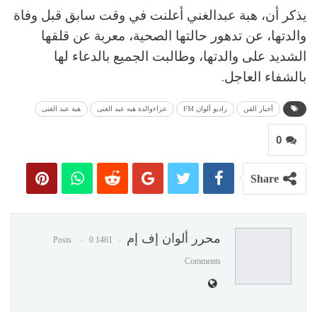
يذكر أن، هبة عبدالغني أعلنت في وقت سابق قبل وفاة
والدتها، عن تدهور حالتها الصحية، معربة عن قلقها
الشديد على والدتها، وطالبت الجميع بالدعاء لها
بالشفاء العاجل.
أخبار الفن
راديو ألوان FM
عزاءوالدة هبه عبد الغنى
هبة عبد الغنى
0
Share
محرر ألوان إف إم
0
1461 Posts
Comments