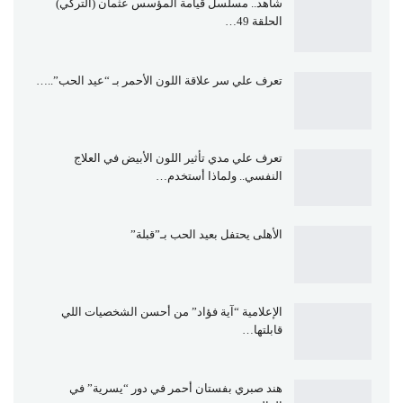
شاهد.. مسلسل قيامة المؤسس عثمان (التركي)
الحلقة 49…
تعرف علي سر علاقة اللون الأحمر بـ “عيد الحب”..…
تعرف علي مدي تأثير اللون الأبيض في العلاج
النفسي.. ولماذا أستخدم…
الأهلى يحتفل بعيد الحب بـ”قبلة”
الإعلامية “آية فؤاد” من أحسن الشخصيات اللي
قابلتها…
هند صبري بفستان أحمر في دور “يسرية” في