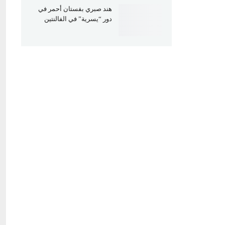
هند صبري بفستان أحمر في
دور “يسرية” في الفالنتين