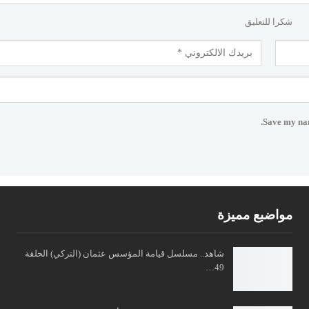
شكرا للتعليق
Save my nam
مواضبع مميزة
شاهد.. مسلسل قيامة المؤسس عثمان (التركي) الحلقة
49…