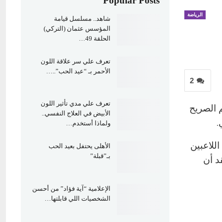
Popular Posts
الرياضة
شاهد.. مسلسل قيامة
المؤسس عثمان (التركي)
الحلقة 49…
تعرف علي سر علاقة اللون
الأحمر بـ “عيد الحب”..…
2
تعرف علي مدي تأثير اللون
 الصريح
الأبيض في العلاج النفسي..
.
ولماذا أستخدم…
للاعبين
الأهلى يحتفل بعيد الحب
بـ”قبلة”
د أن
الإعلامية “آية فؤاد” من أحسن
الشخصيات اللي قابلتها…