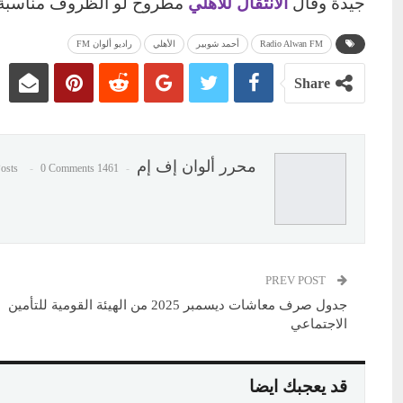
جيدة وقال
الانتقال للاهلي
مطروح لو الظروف مناسبة 
Radio Alwan FM
أحمد شوبير
الأهلي
راديو ألوان FM
Share
محرر ألوان إف إم
0 Comments
1461 Posts
PREV POST
جدول صرف معاشات ديسمبر 2025 من الهيئة القومية للتأمين
الاجتماعي
قد يعجبك ايضا