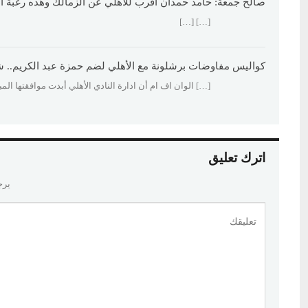
صالح جمعة: حامد حمدان أقرب للأهلي عن الزمالك وهذه رغبة الو
[…] […]
كواليس مفاوضات برشلونة مع الأهلي لضم حمزة عبد الكريم.. ش
[…] الوان اف ام أن ادارة النادي الأهلي أبدت موافقتها الم
اترك تعليق
يرج