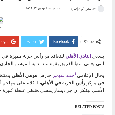
Last updated
نوفمبر 17, 2025
By
محرر ألوان إف إم
ج
ogle+
Twitter
Facebook
Share
يسعى
النادي الأهلي
للتعاقد مع رأس حربة مميزة في فت
التي يعاني منها الفريق بقوة منذ بداية الموسم الجا
وقال الإعلامي
أحمد شوبير
حارس
مرمى الأهلي
ومنتخب
في مركز
رأس الحربة في الأهلي،
الكلام على مهاجم أ
الأهلي بيفكر إن جراديشار يمشي هتبقى غلطة كبيرة ج
RELATED POSTS