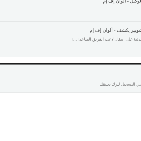
كيل - ألوان إف إم
وبير يكشف - ألوان إف إم
بدئية على انتقال لاعب الفريق الصاعد […]
ي التسجيل لترك تعليقك