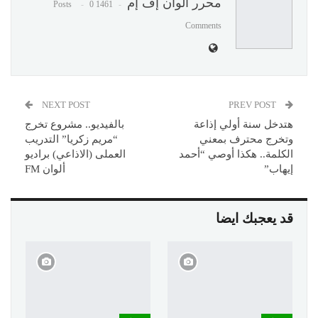
محرر ألوان إف إم
0
1461 Posts
Comments
NEXT POST
PREV POST
هتدخل سنة أولي إذاعة
بالفيديو.. مشروع تخرج
وتخرج محترف بمعني
“مريم زكريا” التدريب
الكلمة.. هكذا أوصي “أحمد
العملى (الاذاعي) براديو
إيهاب”
ألوان FM
قد يعجبك ايضا