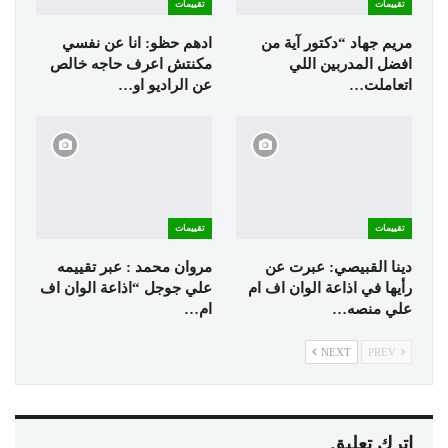
تقييمات
تقييمات
مريم جهاد “دكتور آية من
ادهم حظو: انا عن نفسي
افضل المدربين اللي
مكنتش اعرف حاجه خالص
اتعاملت…
عن الراديو او…
تقييمات
تقييمات
دينا القبيصي: عبرت عن
مروان محمد : عبر تقييمه
رأيها في اذاعة الوان اف ام
علي جوجل “اذاعة الوان اف
علي منصه…
ام…
NEXT
PREV
اترك تعليق