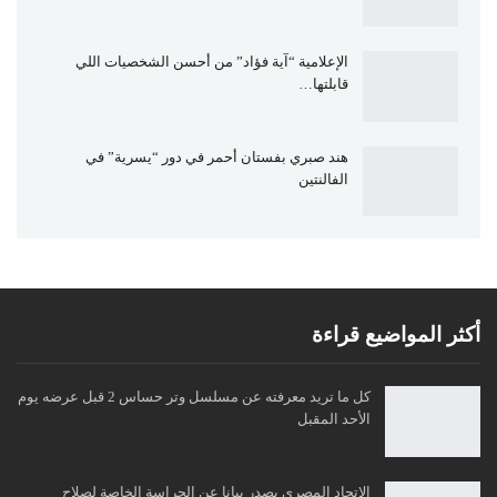
الإعلامية “آية فؤاد” من أحسن الشخصيات اللي
قابلتها…
هند صبري بفستان أحمر في دور “يسرية” في
الفالنتين
أكثر المواضيع قراءة
كل ما تريد معرفته عن مسلسل وتر حساس 2 قبل عرضه يوم
الأحد المقبل
الاتحاد المصري يصدر بيانا عن الحراسة الخاصة لصلاح