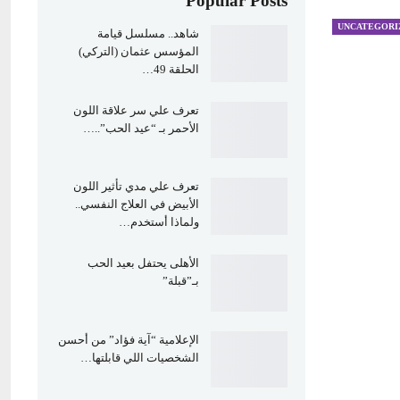
Popular Posts
UNCATEGORI
شاهد.. مسلسل قيامة
المؤسس عثمان (التركي)
الحلقة 49…
تعرف علي سر علاقة اللون
الأحمر بـ “عيد الحب”..…
تعرف علي مدي تأثير اللون
الأبيض في العلاج النفسي..
ولماذا أستخدم…
الأهلى يحتفل بعيد الحب
بـ”قبلة”
الإعلامية “آية فؤاد” من أحسن
الشخصيات اللي قابلتها…