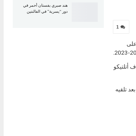
هند صبري بفستان أحمر في
دور “يسرية” في الفالنتين
1
على
توالي، بينما سجل هدف أتلتيكو
يرموسو بعد تلقيه