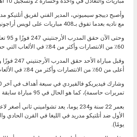
مباريات والتعادل في واحدة وخسارة 2 وتسجيل 10 أهداف وتلقي 6.
وأصبح دييجو سيميوني، المدير الفني لفريق أتلتيكو م
مع ناديه بعدما تفوق بـ408 مباريات على لويس أراجونيس.
60٪ من الانتصارات وأكثر من 84٪ في الألعاب التي حصلت على نقطة واحدة على الأقل من الثلاثة على المحك.
أعلى من 60٪ من الانتصارات وأكثر من 84٪ في الألعاب التي حصلت على نقطة واحدة على الأقل من الثلاثة على المحك.
تمريرات حاسمة)، كما هو الحال في 95 مباراة سابقة له.
بعمر 22 سنة و234 يوما، يعد تشواميني ث
يومًا).