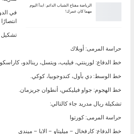
الرياضة مفتاح الشباب الدائم: ابدأ اليوم
مهما كان عمرك!
انتصارًا 
تشكيل أت
حراسة المرمى: أوبلاك
خط الدفاع: لورينتي، فيليب، ويتسل، رينالدو، كاراسكو.
خط الوسط: دي بأول، كندوجوبيا، كوكي.
خط الهجوم: جواو فيليكس، أنطوان جريزمان.
تشكيلة ريال مدريد جاء كالتالي:
حراسة المرمى: كورتوا
خط الدفاع: كارفخال – ميليتاو – الابا – ميندي