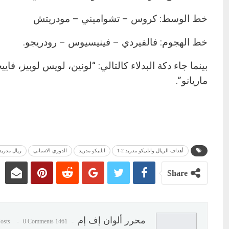
خط الوسط: كروس – تشواميني – مودريتش
خط الهجوم: فالفيردي – فينيسيوس – رودريجو.
بينما جاء دكة البدلاء كالتالي: “لونين، لويس لوبيز، فاي
ماريانو”.
أهداف الريال واتلتيكو مدريد 2-1
اتلتيكو مدريد
الدوري الاسباني
ريال مدريد
Share
محرر ألوان إف إم
0 Comments
1461 Posts