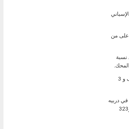
لإسباني
 في نسبة أعلى من
ت تضعه في نسبة
وشارك فيديريكو فالفيردي في سبعة أهداف في آخر 10 مباريات له مع ريال مدريد في جميع المسابقات (4 أهداف و 3
ة في دربيه
الأول ضد أتلتيكو مدريد في الليغا في القرن الحادي والعشرين، بعد كريم بنزيمة 🇫🇷 في نوفمبر 2009 (21 عامًا و323