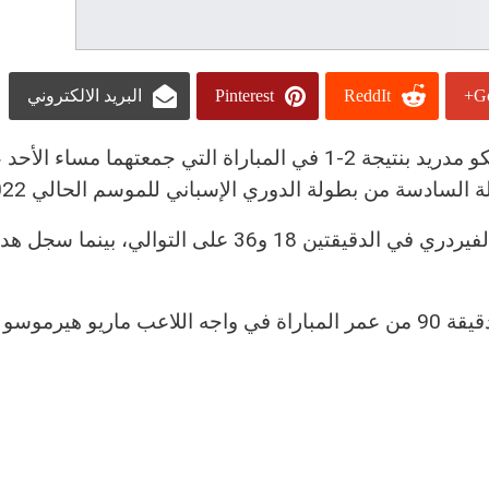
Go
ReddIt
Pinterest
البريد الالكتروني
مدريد بنتيجة 2-
1
في المباراة التي جمعتهما مساء الأحد 
ادسة من بطولة الدوري الإسباني للموسم الحالي 2022-2023.
أحرز هدفي ريال مدريد كل من البرازيلي رودريجو، وفالفيردري في الدقيقتين 18 و36 على ال
وشهدت المباراة إشهار الحكم للبطاقة الحمراء في الدقيقة 90 من عمر المباراة في واجه اللاعب ماريو ه