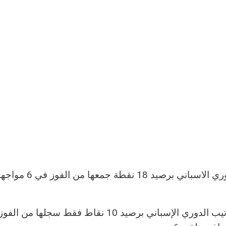
بهذه النتيجة يعتلي فريق ريال مدريد صدارة ترتيب الدوري الاسباني برصيد 18 نق