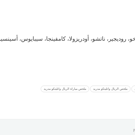
يخو، روديجير، ناتشو، أودريزولا، كامفينجا، سيبايوس، أسينسيو
ملخص الريال واتليتكو مدريد
ملخص مباراة الريال واتليتكو مدريد