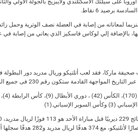
روبا على سيلتك الاسكتلندي ولايبزيج بالجولة الأولي والثان
سة برصيد 6 نقاط.
بنزيما لمعاناته من إصابة في العضلة نصف الوترية وحمل زائ
ا، بالإضافة إلي لوكاس فاسكيز الذي يعاني من إصابة في 
التاريخ المواجهة القادمة ستكون رقم 230 فى جميع المسابقات.
الدوري (170)، الكأ
3) وكأس السوبر الإسباني
(1).
و56 انتصارًا لأتلتيكو، مع 374 هدفًا لريال مدريد و282