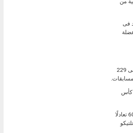
ية من
د فى
عضلة
وبحسب صحيفة ماركا، فقد لعب أتلتيكو وريال مدريد دور البطولة فى 229
س (42) ، دوري الأبطال (9)، كأس الرابطة (4)، كأس
رصيد نتائج 229 ديربيًا قبل مباراة الأحد هو 113 فوزًا لريال مدريد، 60 تعادلًا
 هدفًا سجلها أتلتيكو