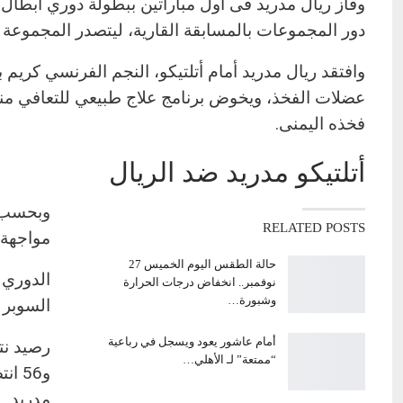
وفاز ريال مدريد فى أول مباراتين ببطولة دوري أبطال أو
دور المجموعات بالمسابقة القارية، ليتصدر المجموعة الساد
وافتقد ريال مدريد أمام أتلتيكو، النجم الفرنسي كريم 
عضلات الفخذ، ويخوض برنامج علاج طبيعي للتعافي منه
فخذه اليمنى.
أتلتيكو مدريد ضد الريال
RELATED POSTS
مواجهة عبر 
حالة الطقس اليوم الخميس 27
نوفمبر.. انخفاض درجات الحرارة
وشبورة…
السوبر الإسباني (
أمام عاشور يعود ويسجل في رباعية
“ممتعة” لـ الأهلي…
مدريد.