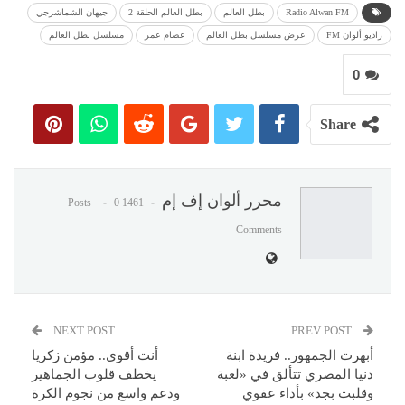
Radio Alwan FM
بطل العالم
بطل العالم الحلقة 2
جيهان الشماشرجي
راديو ألوان FM
عرض مسلسل بطل العالم
عصام عمر
مسلسل بطل العالم
0
Share
محرر ألوان إف إم
0
1461 Posts
Comments
NEXT POST
PREV POST
أبهرت الجمهور.. فريدة ابنة
أنت أقوى.. مؤمن زكريا
دنيا المصري تتألق في «لعبة
يخطف قلوب الجماهير
وقلبت بجد» بأداء عفوي
ودعم واسع من نجوم الكرة