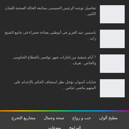
تفاصيل توجيه الرئيس السيسى بمتابعة الحالة الصحية للفنان
الكبير…
ياسمين عبد العزيز فى أبوظبى بعباءة خضراء فى جامع الشيخ
زايد…
7 أيام متبقية من إجازات شهر نوفمبر بالقطاع الحكومى
والخاص.. تعرف…
جنايات أسوان تؤجل نظر استئناف الحكم بالإعدام على
المتهم ماضي عباس…
مطبخ ألوان
حب و زواج
صحة وجمال
مشاريع التخرج
البرامج
منوعات