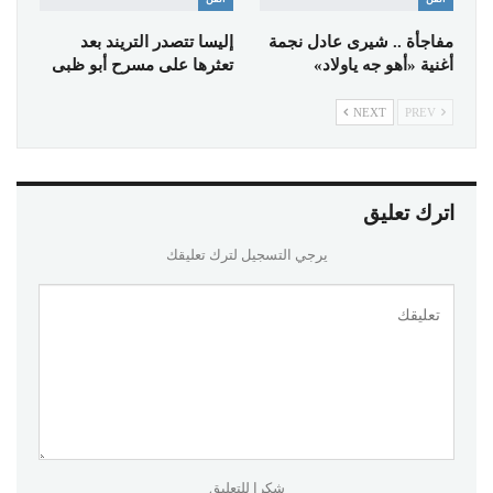
مفاجأة .. شيرى عادل نجمة
إليسا تتصدر التريند بعد
أغنية «أهو جه ياولاد»
تعثرها على مسرح أبو ظبى
NEXT
PREV
اترك تعليق
يرجي التسجيل لترك تعليقك
شكرا للتعليق