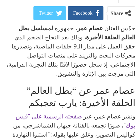
Twitter
Facebook
Share
حمّس الفنان
عصام عمر
، جمهوره
لمسلسل بطل
ReddIt
Google+
العالم الحلقة الأخيرة،
وذلك بعد النجاح الضخم الذي
Pinterest
WhatsApp
حقق العمل على مدار الـ9 حلقات الماضية، وتصدرها
محركات البحث والتريند على منصات التواصل
البريد الالكتروني
الاجتماعي، إذ سجل حضورًا لافتًا بتلك التجربة الدرامية،
التي مزجت بين الإثارة والتشويق.
عصام عمر عن “بطل العالم”
الحلقة الأخيرة: يارب تعجبكم
ونشر عصام عمر، عبر
صفحته الرسمية على “فيس
بوك
“، صورًا تجمعه بالفنانة جيهان الشماشرجي، من
كواليس التصوير، وعلق عليها بقوله: “استنوا النهاردة