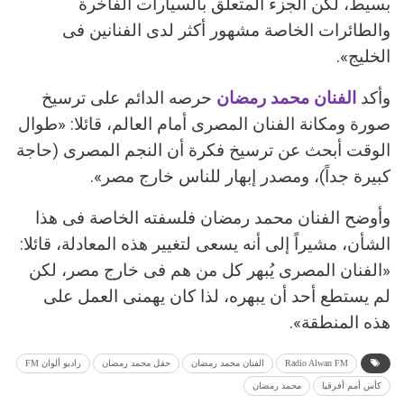
بسيط، لكن الجزء المتعلق بالسيارات الفاخرة
والطائرات الخاصة مشهور أكثر لدى الفنانين فى
الخليج».
وأكد
الفنان محمد رمضان
حرصه الدائم على ترسيخ
صورة ومكانة الفنان المصرى أمام العالم، قائلا: «طوال
الوقت أبحث عن ترسيخ فكرة أن النجم المصرى (حاجة
كبيرة جداً)، ومصدر إبهار للناس خارج مصر».
وأوضح الفنان محمد رمضان فلسفته الخاصة فى هذا
الشأن، مشيراً إلى أنه يسعى لتغيير هذه المعادلة، قائلا:
«الفنان المصرى يُبهر كل من هم فى خارج مصر، لكن
لم يستطع أحد أن يبهره، لذا كان يهمنى العمل على
هذه المنطقة».
Radio Alwan FM
الفنان محمد رمضان
حفل محمد رمضان
راديو ألوان FM
كأس أمم أفرقيا
محمد رمضان