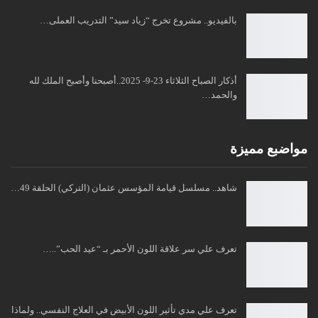
بالفيديو.. مشروع تخرج “زياد سيد” التدريب العملى…
أذكار الصباح الثلاثاء 23-9- 2025..أصبحنا وأصبح الملك لله
والحمد…
مواضبع مميزة
شاهد.. مسلسل قيامة المؤسس عثمان (التركي) الحلقة 49…
تعرف علي سر علاقة اللون الأحمر بـ “عيد الحب”..…
تعرف علي مدي تأثير اللون الأبيض في العلاج النفسي.. ولماذا