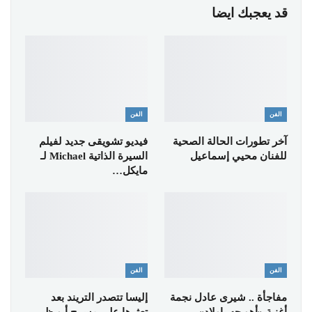
قد يعجبك ايضا
الفن
الفن
آخر تطورات الحالة الصحية
فيديو تشويقى جديد لفيلم
للفنان محيي إسماعيل
السيرة الذاتية Michael لـ
مايكل…
الفن
الفن
مفاجأة .. شيرى عادل نجمة
إليسا تتصدر التريند بعد
أغنية «أهو جه ياولاد»
تعثرها على مسرح أبو ظبى