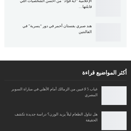
الإعلامية “آية فؤاد” من أحسن الشخصيات اللي
قابلتها…
هند صبري بفستان أحمر في دور “يسرية” في
الفالنتين
أكثر المواضيع قراءة
غياب 5 لاعبين من الزمالك أمام الأهلي في مباراة السوبر
المصري
هل تناول الطعام ليلاً يزيد الوزن؟ دراسة جديدة تكشف
الحقيقة