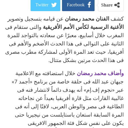
Twitter
Facebook
Share
كشف
الفنان محمد رمضان
عن قيامه بتسجيل وتصوير
ReddIt
Google+
الأغنية الرسمية لكأس الأمم الأفريقية
والتى ستقام فى
Pinterest
WhatsApp
المغرب خلال أسابيع، معبرًا عن سعادته بالتواجد للمرة
الثانية على التوالى فى هذا الحدث الأضخم والأهم فى
البريد الالكتروني
أفريقيا، حيث تعد المرة الأولى لمشاركة مطرب مصرى
فى هذا الحدث مرتين بشكل متتال.
وأضاف محمد رمضان
خلال استضافته مع الاعلامية
جيهان عبد الله فى حلقة خاصة من برنامج «أجمد 7»
عبر «نجوم إف.إم» أنه يهدف دائماً لانتشار فنه فى
غالبية القارات مثل قارة أفريقيا بعيداً عن نجاحاته
الطاغية فى مصر والوطن العربى، لافتًا إلى أنه فى
المرة السابقة استعان باستايلست من نيجيريا حتى
يكون على نفس شكل فئة الجمهور الافريقى