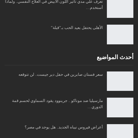
تعرف علي مدي تأثير اللون الأبيض في العلاج النفسي.. ولماذا
أستخدم…
الأهلى يحتفل بعيد الحب بـ”قبلة”
أحدث المواضيع
سعر فستان صابرين في حفل دير جيست.. لن تتوقعه
مارسيليا ضد موناكو .. جرينوود يقود السماوي لحسم قمة
الدوري…
أعراض فيروس نيباه الجديد.. هل يوجد في مصر؟