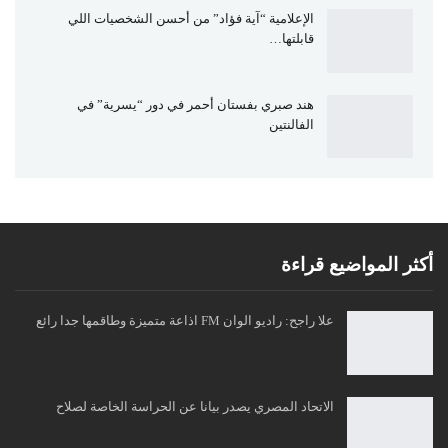
الإعلامية “آية فؤاد” من أحسن الشخصيات اللي
قابلتها…
هند صبري بفستان أحمر في دور “يسرية” في
الفالنتين
أكثر المواضيع قراءة
علا راجح: راديو الوان FM اذاعة متميزة وطاقمها جدا رائع
الاتحاد المصري يصدر بيانا عن الحراسة الخاصة لصلاح