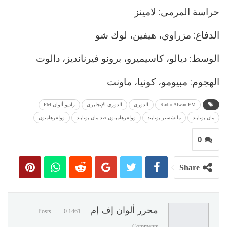
حراسة المرمى: لامينز
الدفاع: مزراوي، هيفين، لوك شو
الوسط: ديالو، كاسيميرو، برونو فيرنانديز، دالوت
الهجوم: مبيومو، كونيا، ماونت
Radio Alwan FM
الدوري
الدوري الإنجليزي
راديو ألوان FM
مان يونايتد
مانشستر يونايتد
وولفرهامبتون ضد مان يونايتد
وولفرهامتون
0
Share
محرر ألوان إف إم
0
1461 Posts
Comments