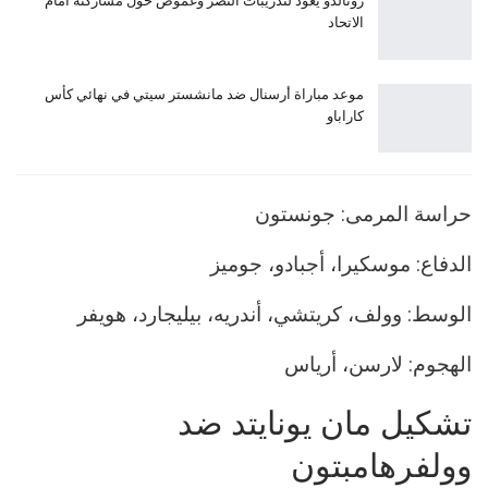
رونالدو يعود لتدريبات النصر وغموض حول مشاركته أمام
الاتحاد
موعد مباراة أرسنال ضد مانشستر سيتي في نهائي كأس
كاراباو
حراسة المرمى: جونستون
الدفاع: موسكيرا، أجبادو، جوميز
الوسط: وولف، كريتشي، أندريه، بيليجارد، هويفر
الهجوم: لارسن، أرياس
تشكيل مان يونايتد ضد
وولفرهامبتون