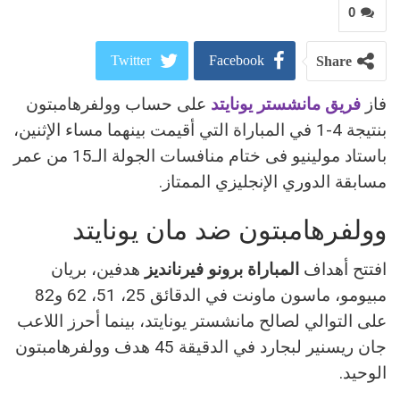
0
Twitter
Facebook
Share
فاز
فريق مانشستر يونايتد
على حساب وولفرهامبتون
ReddIt
Google+
بنتيجة 4-1 في المباراة التي أقيمت بينهما مساء الإثنين،
Pinterest
WhatsApp
باستاد مولينيو فى ختام منافسات الجولة الـ15 من عمر
مسابقة الدوري الإنجليزي الممتاز.
البريد الالكتروني
وولفرهامبتون ضد مان يونايتد
افتتح أهداف
المباراة برونو فيرنانديز
هدفين، بريان
مبيومو، ماسون ماونت في الدقائق 25، 51، 62 و82
على التوالي لصالح مانشستر يونايتد، بينما أحرز اللاعب
جان ريسنير لبجارد في الدقيقة 45 هدف وولفرهامبتون
الوحيد.