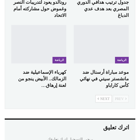
جدول ترتيب هدافي الدوري
رونالدو يعود لتدريبات النصر
المصري بعد هدف عدي
وغموض حول مشاركته أمام
الدباغ
الاتحاد
الرياضة
الرياضة
موعد مباراة أرسنال ضد
كهرباء الإسماعيلية ضد
مانشستر سيتي في نهائي
الزمالك.. الأبيض ينجو من
كأس كاراباو
لعنة إرهاق…
NEXT
PREV
اترك تعليق
يرجي التسجيل لترك تعليقك