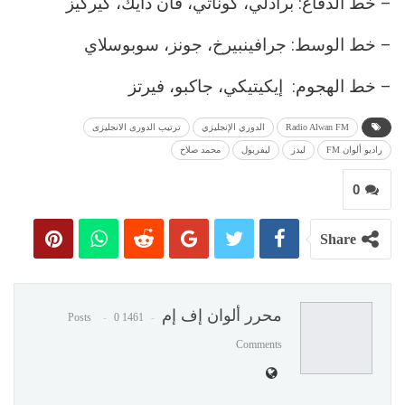
– خط الدفاع: برادلي، كوناتي، فان دايك، كيركيز
– خط الوسط: جرافينبيرخ، جونز، سوبوسلاي
– خط الهجوم: إيكيتيكي، جاكبو، فيرتز
Radio Alwan FM
الدوري الإنجليزي
ترتيب الدورى الانجليزى
راديو ألوان FM
ليدز
ليفربول
محمد صلاح
0
Share
محرر ألوان إف إم
0
1461 Posts
Comments