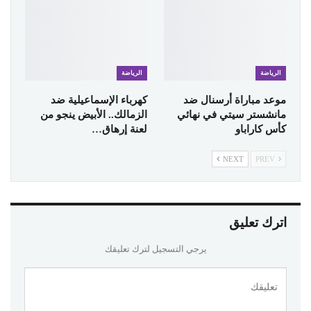
الرياضة
الرياضة
موعد مباراة أرسنال ضد
كهرباء الإسماعيلية ضد
مانشستر سيتي في نهائي
الزمالك.. الأبيض ينجو من
كأس كاراباو
لعنة إرهاق…
NEXT
PREV
اترك تعليق
يرجي التسجيل لترك تعليقك