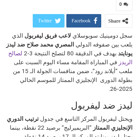
0
Twitter
Facebook
Share
سجل دومينيك سوبوسلاي
لاعب فريق ليفربول
الذي
ReddIt
Google+
يلعب بين صفوفه الدولي
المصري محمد صلاح
ضد ليدز
Pinterest
WhatsApp
يونايتد
بهدف في الدقيقة 80 لتصلح النتيجة 3-2
لصالح
الريدز
في المباراة المقامة مساء اليوم السبت على
البريد الالكتروني
ملعب “أيلاند رود”، ضمن منافسات الجولة الـ 15 من
بطولة الدورى الإنجليزي الممتاز للموسم الحالي
2025-26.
ليدز ضد ليفربول
ويحتل ليفربول المركز التاسع في جدول
ترتيب الدوري
الإنجليزي الممتاز
“البريميرليج” برصيد 22 نقطة، بينما
يحتل ليدز يونايتد المركز الـ 17 برصيد 14 نقطة.