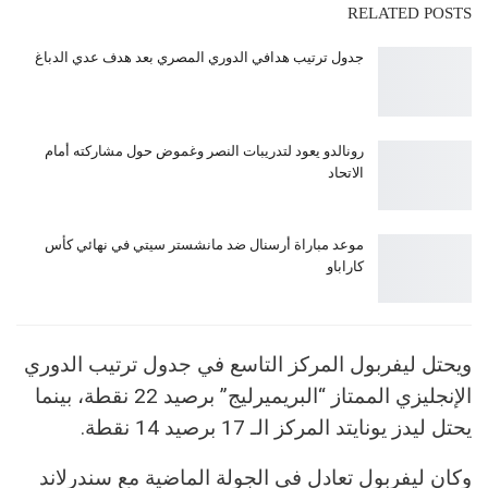
RELATED POSTS
جدول ترتيب هدافي الدوري المصري بعد هدف عدي الدباغ
رونالدو يعود لتدريبات النصر وغموض حول مشاركته أمام
الاتحاد
موعد مباراة أرسنال ضد مانشستر سيتي في نهائي كأس
كاراباو
ويحتل ليفربول المركز التاسع في جدول ترتيب الدوري
الإنجليزي الممتاز “البريميرليج” برصيد 22 نقطة، بينما
يحتل ليدز يونايتد المركز الـ 17 برصيد 14 نقطة.
وكان ليفربول تعادل في الجولة الماضية مع سندرلاند