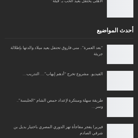
الأهلى يحتفل بعيد الحب بـ”قبلة”
أحدث المواضيع
“بعد العمرة”.. منى فاروق تحتفل بعيد ميلاد والدتها بإطلالة
جريئة
الفيديو.. مشروع تخرج “أدهم إيهاب”… التدريب…
طريقة سهلة ومبتكرة لإعداد حمص الشام “الحلبسة”..
وسر…
فيريرا يفجر مفاجأة تهز الدوري المصري باختيار بديل بن
شرقي الصادم