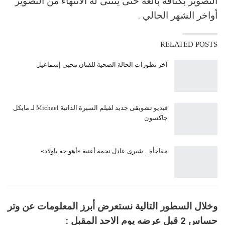
التصوير بكثافة بالغة حتى يتثنى له الانتهاء من التصوير
أواخر الشهر الحالي .
RELATED POSTS
آخر تطورات الحالة الصحية للفنان محيي إسماعيل
فيديو تشويقى جديد لفيلم السيرة الذاتية Michael لـ مايكل
جاكسون
مفاجأة .. شيرى عادل نجمة أغنية «أهو جه ياولاد»
وخلال السطور التالية نستعرض أبرز المعلومات عن وتر
حساس 2 قبل عرضه يوم الاحد المقبل :