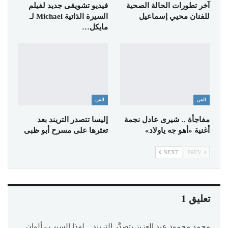
آخر تطورات الحالة الصحية
فيديو تشويقى جديد لفيلم
للفنان محيي إسماعيل
السيرة الذاتية Michael لـ
مايكل…
الفن
الفن
مفاجأة .. شيرى عادل نجمة
إليسا تتصدر التريند بعد
أغنية «أهو جه ياولاد»
تعثرها على مسرح أبو ظبى
NEXT
PREV
تعليق 1
محمد محمود عبد العزيز يتصدَّر التريند .. لهذا السبب - ألوان