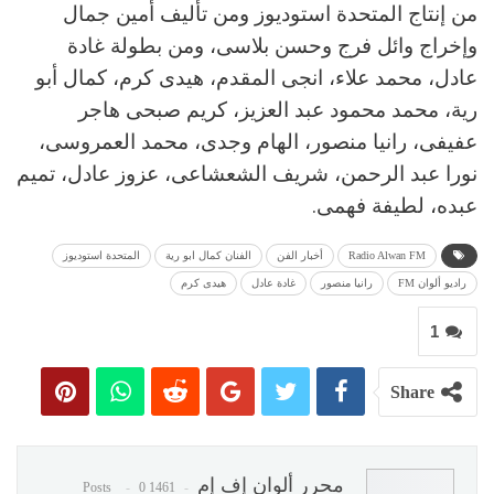
من إنتاج المتحدة استوديوز ومن تأليف أمين جمال
وإخراج وائل فرج وحسن بلاسى، ومن بطولة غادة
عادل، محمد علاء، انجى المقدم، هيدى كرم، كمال أبو
رية، محمد محمود عبد العزيز، كريم صبحى هاجر
عفيفى، رانيا منصور، الهام وجدى، محمد العمروسى،
نورا عبد الرحمن، شريف الشعشاعى، عزوز عادل، تميم
عبده، لطيفة فهمى.
Radio Alwan FM
أخبار الفن
الفنان كمال ابو رية
المتحدة استوديوز
راديو ألوان FM
رانيا منصور
غادة عادل
هيدى كرم
1
Share
محرر ألوان إف إم
0
1461 Posts