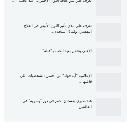
تعرف علي سر علاقة اللون الأحمر بـ “عيد الحب”..…
تعرف علي مدي تأثير اللون الأبيض في العلاج
النفسي.. ولماذا أستخدم…
الأهلى يحتفل بعيد الحب بـ”قبلة”
الإعلامية “آية فؤاد” من أحسن الشخصيات اللي
قابلتها…
هند صبري بفستان أحمر في دور “يسرية” في
الفالنتين