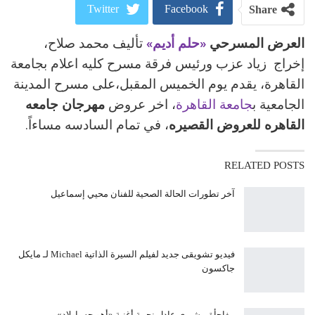
Twitter
Facebook
Share
العرض المسرحي
«حلم أديم»
تأليف محمد صلاح،
ReddIt
Google+
إخراج زياد عزب ورئيس فرقة مسرح كليه اعلام بجامعة
Pinterest
WhatsApp
القاهرة، يقدم يوم الخميس المقبل،على مسرح المدينة
الجامعية ب
جامعة القاهرة
، اخر عروض
مهرجان جامعه
البريد الالكتروني
القاهره للعروض القصيره
، في تمام السادسه مساءاً.
RELATED POSTS
آخر تطورات الحالة الصحية للفنان محيي إسماعيل
فيديو تشويقى جديد لفيلم السيرة الذاتية Michael لـ مايكل
جاكسون
مفاجأة .. شيرى عادل نجمة أغنية «أهو جه ياولاد»