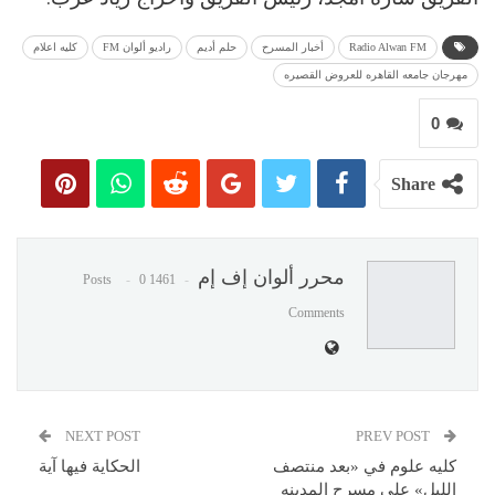
Radio Alwan FM
أخبار المسرح
حلم أديم
راديو ألوان FM
كليه اعلام
مهرجان جامعه القاهره للعروض القصيره
0
Share
محرر ألوان إف إم
0
1461 Posts
Comments
NEXT POST
PREV POST
كليه علوم في «بعد منتصف
الحكاية فيها آية
الليل» علي مسرح المدينه