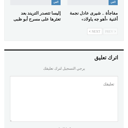
الفن
الفن
مفاجأة .. شيرى عادل نجمة
إليسا تتصدر التريند بعد
أغنية «أهو جه ياولاد»
تعثرها على مسرح أبو ظبى
NEXT
PREV
اترك تعليق
يرجي التسجيل لترك تعليقك