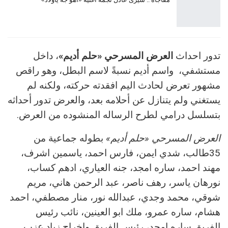
تدور احداث
العرض المسرحي «حلم أديم»
، داخل
مستشفي، واسم أديم نسبةً لاسم البطل، وهو راقص
مشهور تعرض لحادث اليم افقدته حركته، ولكنه لم
يستغني ولم يتنازل عن أحلامه بعد، والعرض تدور أحداثه
بتسلسل درامي لطرح الرساله المنشوده من العرض.
العرض المسرحي «حلم أديم»
بطوله جماعية من
35طالب، شدي ايمن، فارس احمد، ياسمين اشرف،
مهند احمد، ساره امجد، جنه العياري، ادهم كساب،
نورهان ياسر، رهف ناصر، عبد الرحمن هاني، مريم
شوقي، محمد وجدي، عبدالله نور، منار مصطفي، احمد
هشام، ساره عمرو، ملك ابو العينين، نائب رئيس
الفريق ساره امجد، رئيس الفريق واخراج زياد عزب.