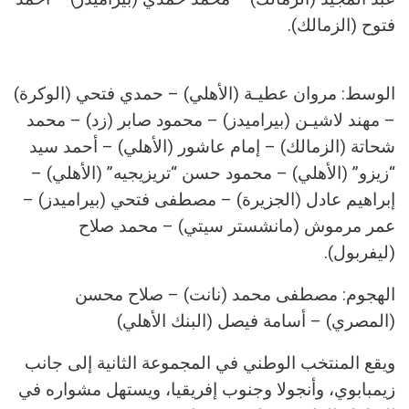
فتوح (الزمالك).
الوسط: مروان عطيـة (الأهلي) – حمدي فتحي (الوكرة)
– مهند لاشيـن (بيراميدز) – محمود صابر (زد) – محمد
شحاتة (الزمالك) – إمام عاشور (الأهلي) – أحمد سيد
“زيزو” (الأهلي) – محمود حسن “تريزيجيه” (الأهلي) –
إبراهيم عادل (الجزيرة) – مصطفى فتحي (بيراميدز) –
عمر مرموش (مانشستر سيتي) – محمد صلاح
(ليفربول).
الهجوم: مصطفى محمد (نانت) – صلاح محسن
(المصري) – أسامة فيصل (البنك الأهلي)
ويقع المنتخب الوطني في المجموعة الثانية إلى جانب
زيمبابوي، وأنجولا وجنوب إفريقيا، ويستهل مشواره في