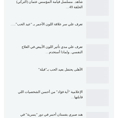
شاهد.. مسلسل قيامة المؤسس عثمان (التركي)
الحلقة 49…
تعرف علي سر علاقة اللون الأحمر بـ “عيد الحب”..…
تعرف علي مدي تأثير اللون الأبيض في العلاج
النفسي.. ولماذا أستخدم…
الأهلى يحتفل بعيد الحب بـ”قبلة”
الإعلامية “آية فؤاد” من أحسن الشخصيات اللي
قابلتها…
هند صبري بفستان أحمر في دور “يسرية” في