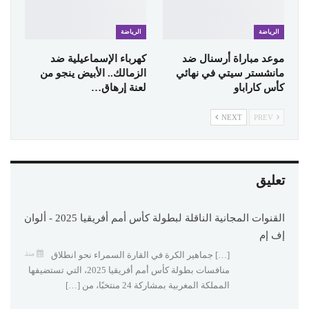
الرياضة
الرياضة
موعد مباراة أرسنال ضد
كهرباء الإسماعيلية ضد
مانشستر سيتي في نهائي
الزمالك.. الأبيض ينجو من
كأس كاراباو
لعنة إرهاق…
NEXT
PREV
تعليق
القنوات المجانية الناقلة لبطولة كأس أمم أفريقيا 2025 - ألوان
إف إم
منذ
[…] جماهير الكرة في القارة السمراء نحو انطلاق
منافسات بطولة كأس أمم أفريقيا 2025، التي تستضيفها
المملكة المغربية بمشاركة 24 منتخبًا، من […]