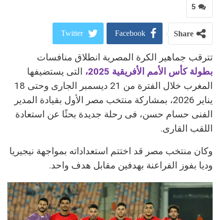
5
Twitter
Facebook
Share
تترقب جماهير الكرة المصرية انطلاق منافسات
ReddIt
Google+
بطولة كأس الأمم الأفريقية 2025،
التى يستضيفها
Pinterest
WhatsApp
المغرب خلال الفترة من 21 ديسمبر الجارى وحتى 18
يناير 2026، بمشاركة منتخب مصر الأول بقيادة المدير
البريد الالكتروني
الفنى حسام حسن، فى رحلة جديدة بحثًا عن استعادة
اللقب القارى.
وكان منتخب مصر قد اختتم استعداداته بمواجهة نيجيريا
وديا بفوز الفراعنة بهدفين مقابل هدف واحد.