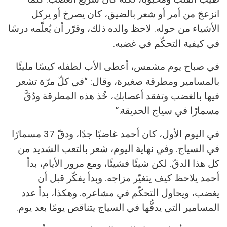
انزعجَ من أمر أو شعر بالضيق، كان يصرخ أو يركل
الأشياء من حوله. لاحظ والده ذلك، وقرّر أن يُعلّمه درسًا
في كيفية التحكّم في غضبه.
في صباح يوم مشمس، أعطى الأب لطفله كيسًا مليئًا
بالمسامير ومطرقة صغيرة، وقال: “في كلّ مرّة تشعر
فيها بالغضب وتفقد أعصابك، خُذ هذه المطرقة ودُقَّ
مسمارًا في سياج الحديقة.”
في اليوم الأول، كان أحمد غاضبًا جدًا، ودقّ 37 مسمارًا
في السياج. وفي نهاية اليوم، شعر بالتعب الشديد من
كل هذا الدقّ. لكن شيئًا فشيئًا، ومع مرور الأيام، بدأ
أحمد يلاحظ كيف يتغيّر مزاجه. وبدأ يفكّر قبل أن
يغضب، ويحاول التحكّم في مشاعره. وهكذا، بدأ عدد
المسامير التي يدقُّها في السياج يتناقص يومًا بعد يوم.