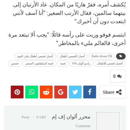
يُكشف أمره، ففرّ هاربًا من المكان. عاد الأرنبان إلى
بيتهما سالمين، فقال الأرنب الصغير: “أنا آسف لأنني
ابتعدت دون أن أخبرك.”
ابتسم فوفو وربت على رأسه قائلًا: “يجب ألا تبتعد مرة
أخرى، فالعالم مليء بالمخاطر.”
Radio Alwan FM
أجمل القصص أطفال
أجمل قصص أطفال قبل النوم
أفضل قصص للأطفال
راديو ألوان FM
قصة
قصة السلطعون الصغير
قصص
0
Share
محرر ألوان إف إم
0
1461 Posts
Comments