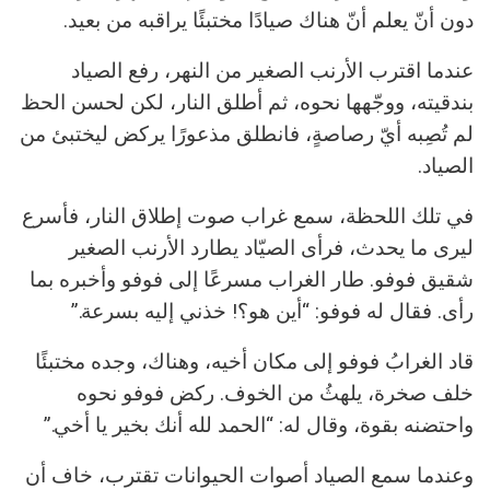
دون أنّ يعلم أنّ هناك صيادًا مختبئًا يراقبه من بعيد.
عندما اقترب الأرنب الصغير من النهر، رفع الصياد
بندقيته، ووجّهها نحوه، ثم أطلق النار، لكن لحسن الحظ
لم تُصِبه أيّ رصاصةٍ، فانطلق مذعورًا يركض ليختبئ من
الصياد.
في تلك اللحظة، سمع غراب صوت إطلاق النار، فأسرع
ليرى ما يحدث، فرأى الصيّاد يطارد الأرنب الصغير
شقيق فوفو. طار الغراب مسرعًا إلى فوفو وأخبره بما
رأى. فقال له فوفو: “أين هو؟! خذني إليه بسرعة.”
قاد الغرابُ فوفو إلى مكان أخيه، وهناك، وجده مختبئًا
خلف صخرة، يلهثُ من الخوف. ركض فوفو نحوه
واحتضنه بقوة، وقال له: “الحمد لله أنك بخير يا أخي.”
وعندما سمع الصياد أصوات الحيوانات تقترب، خاف أن