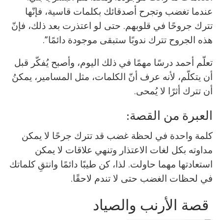
عندما تغضب وتجرح أصدقائك بكلمات قاسية، فإنّها
تترك جروحًا في قلوبهم. حتى لو اعتذرت بعد ذلك، فإنّ
هذه الجروح تترك ندوبًا ستبقى موجودة دائمًا”.
تعلّم أحمد درسًا مهمًا في ذلك اليوم، وأصبح يُفكّر قبل
أن يتكلّم، لأنه عرف أنّ الكلمات، مثل المسامير، يمكنُ
أن تترك أثرًا لا يُمحى.
العبرة من القصة:
كلمة واحدة في لحظة غضب قد تترك جرحًا لا يمكن
مداوته بكل لغات الاعتذار وتنهي علاقات لا يمكن
استعادتها مهما حاولت. لذا، كن طيبًا دائمًا وانتقِ كلماتك
في لحظات الغضب حتى لا تندم لاحقًا.
قصة الأرنب والصياد