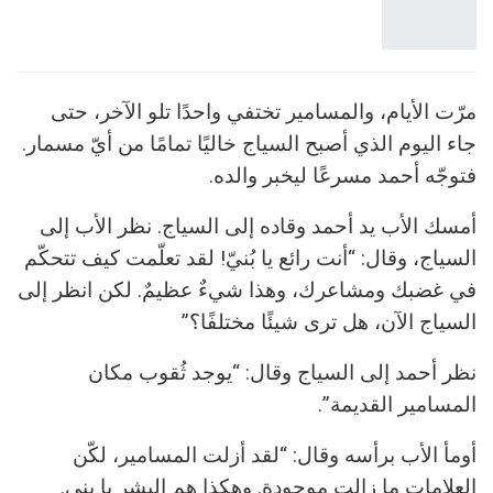
مرّت الأيام، والمسامير تختفي واحدًا تلو الآخر، حتى
جاء اليوم الذي أصبح السياج خاليًا تمامًا من أيّ مسمار.
فتوجّه أحمد مسرعًا ليخبر والده.
أمسك الأب يد أحمد وقاده إلى السياج. نظر الأب إلى
السياج، وقال: “أنت رائع يا بُنيّ! لقد تعلّمت كيف تتحكّم
في غضبك ومشاعرك، وهذا شيءٌ عظيمٌ. لكن انظر إلى
السياج الآن، هل ترى شيئًا مختلفًا؟”
نظر أحمد إلى السياج وقال: “يوجد ثُقوب مكان
المسامير القديمة”.
أومأ الأب برأسه وقال: “لقد أزلت المسامير، لكّن
العلامات ما زالت موجودة. وهكذا هم البشر يا بني.