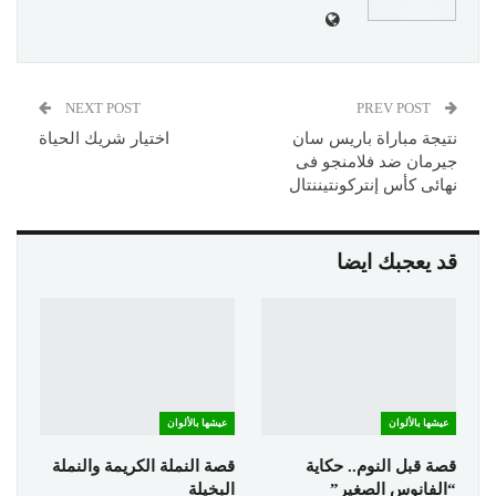
NEXT POST
PREV POST
نتيجة مباراة باريس سان
اختيار شريك الحياة
جيرمان ضد فلامنجو فى
نهائى كأس إنتركونتيننتال
قد يعجبك ايضا
عيشها بالألوان
عيشها بالألوان
قصة قبل النوم.. حكاية
قصة النملة الكريمة والنملة
“الفانوس الصغير”
البخيلة