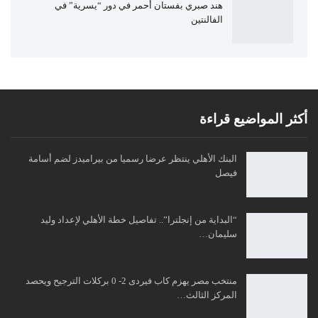
هند صبري بفستان أحمر في دور “يسرية” في
الفالنتين
أكثر المواضيع قراءة
البنك الأهلي ينتظر عرضا رسميا من بيراميدز لضم أسامة
فيصل
“البداية من إنجلترا”.. تفاصيل خطة الأهلي لإعداد وليد
سليمان…
منتخب مصر يهزم كاب فيردى 2- 0 بركلات الترجيح ويحصد
المركز الثالث…