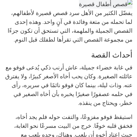
يفضّل الكثير من الأهل سرد قصص قصيرة لأطفالهم،
لما تحمله من متعة وفائدة في آنٍ واحد. وهذه إحدى
القصص الجميلة والملهمة، التي تستحق أن تكون جزءًا
من مجموعة القصص التي تقرأها لطفلك قبل النوم.
أحداث القصة
في غابة خضراء جميلة، عاش أرنب ذكي يُدعى فوفو مع
عائلته الصغيرة. وكان يحب أخاه الأصغر كبيرًا، ولا يفترق
عنه. وذات ليلة، بينما كان فوفو نائمًا في سريره، رأى
في حلمه عصفورًا صغيرًا يخبره بأن أخاه الصغير في
خطر، ويحتاج من ينقذه.
استيقظ فوفو مفزوعًا، والتفت حوله فلم يجد أخاه،
فخفق قلبه خوفًا. خرج من البيت مسرعًا نحو الغابة،
حيث اعتاد أخوه أن يلعب. وهناك، وجده يلعب مع