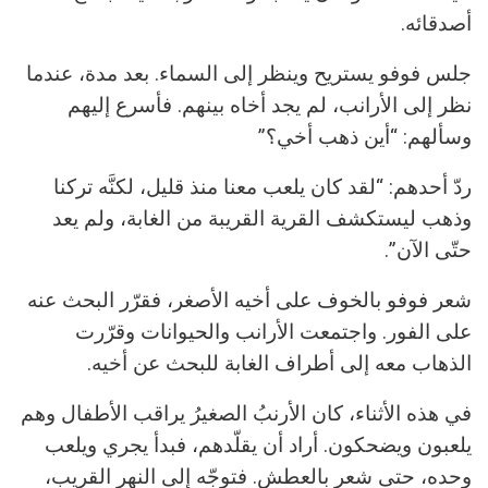
أصدقائه.
جلس فوفو يستريح وينظر إلى السماء. بعد مدة، عندما
نظر إلى الأرانب، لم يجد أخاه بينهم. فأسرع إليهم
وسألهم: “أين ذهب أخي؟”
ردّ أحدهم: “لقد كان يلعب معنا منذ قليل، لكنَّه تركنا
وذهب ليستكشف القرية القريبة من الغابة، ولم يعد
حتّى الآن”.
شعر فوفو بالخوف على أخيه الأصغر، فقرّر البحث عنه
على الفور. واجتمعت الأرانب والحيوانات وقرّرت
الذهاب معه إلى أطراف الغابة للبحث عن أخيه.
في هذه الأثناء، كان الأرنبُ الصغيرُ يراقب الأطفال وهم
يلعبون ويضحكون. أراد أن يقلّدهم، فبدأ يجري ويلعب
وحده، حتى شعر بالعطش. فتوجّه إلى النهر القريب،