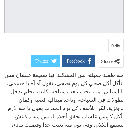
0
Twitter
Facebook
Share
منه طفلة جميلة، بس المشكلة إنها ضعيفة علشان مش
ReddIt
Google+
بتأكل أكل صحي كل يوم تصحى، تقول آه آه يا جسمي،
Pinterest
WhatsApp
يا أسناني، منه بتحب تلعب سباحة، كانت بتحلم تدخل
بطولات في السباحة، وتاخد ميدالية فضية وكمان
البريد الالكتروني
برونزية، لكن للأسف كل يوم المدرب يقول يا منه لازم
نأكل كويس علشان نحقق أحلامنا، بس منه مكنتش
بتسمع الكلام، وفي يوم منه تعبت جدا وفضلت تنادي