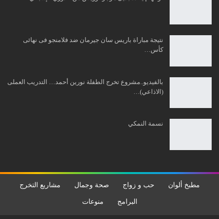
نتيجة مباراة باريس سان جيرمان ضد فلامنجو فى نهائى
كأس…
بالفيديو..مشروع تخرج الطفلة نورين أحمد… التدريب العملى
(الاذاعي)…
نسمة النمكي
مطبخ ألوان
حب و زواج
صحة وجمال
مشاريع التخرج
البرامج
منوعات