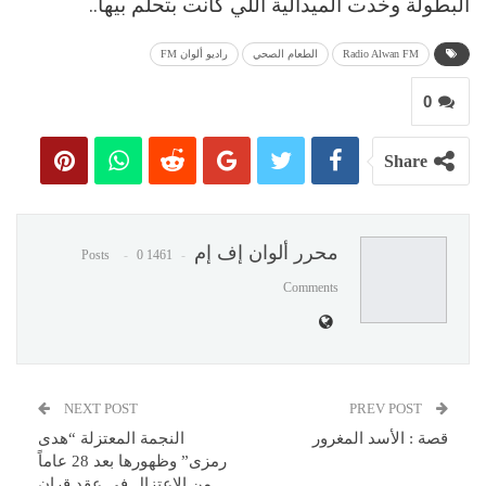
البطولة وخدت الميدالية اللي كانت بتحلم بيها..
Radio Alwan FM
الطعام الصحي
راديو ألوان FM
0
Share
محرر ألوان إف إم
0
1461 Posts
Comments
NEXT POST
PREV POST
قصة : الأسد المغرور
النجمة المعتزلة “هدى
رمزى” وظهورها بعد 28 عاماً
من الإعتزال فى عقد قران