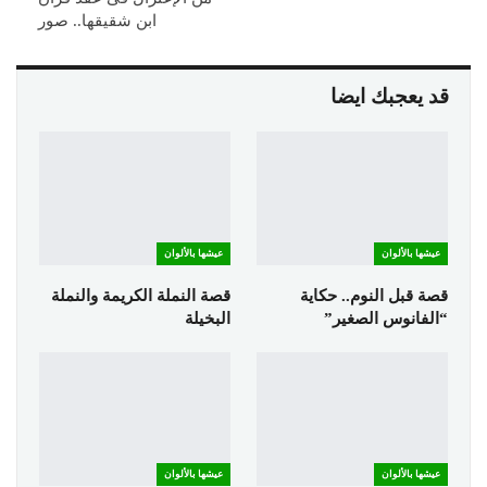
ابن شقيقها.. صور
قد يعجبك ايضا
عيشها بالألوان
عيشها بالألوان
قصة قبل النوم.. حكاية
قصة النملة الكريمة والنملة
“الفانوس الصغير”
البخيلة
عيشها بالألوان
عيشها بالألوان