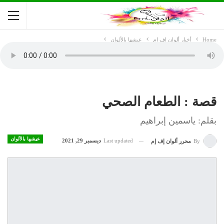
Home
أخبار ألوان اف ام
عيشها بالألوان
قصة : الطعام الصحي
بقلم: ياسمين إبراهيم
عيشها بالألوان
Last updated
ديسمبر 29, 2021
By
محرر ألوان إف إم