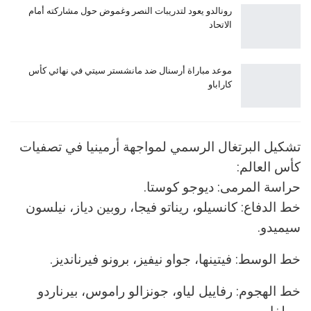
رونالدو يعود لتدريبات النصر وغموض حول مشاركته أمام
الاتحاد
موعد مباراة أرسنال ضد مانشستر سيتي في نهائي كأس
كاراباو
تشكيل البرتغال الرسمي لمواجهة أرمينيا في تصفيات
كأس العالم:
حراسة المرمى: ديوجو كوستا.
خط الدفاع: كانسيلو، ريناتو فيجا، روبين دياز، نيلسون
سيميدو.
خط الوسط: فيتينها، جواو نيفيز، برونو فيرنانديز.
خط الهجوم: رفاييل لياو، جونزالو راموس، بيرناردو