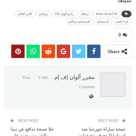
سيلفا.
Radio Alwan FM
برتغال
راديو ألوان FM
رونالدو
كأس العالم
كرة القدم
كيرستيانو
كيرستيانو رونالدو
0
Share
محرر ألوان إف إم
0
1461 Posts
Comments
NEXT POST
PREV POST
نتيجة مباراة جورجيا ضد
حلا شيحة تدافع عن دينا
إسبانيا اليوم فى تصفيات
الشربيني وترد على