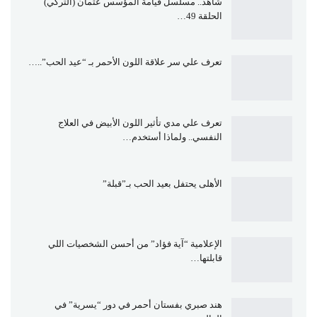
شاهد.. مسلسل قيامة المؤسس عثمان (التركي)
الحلقة 49…
تعرف علي سر علاقة اللون الأحمر بـ “عيد الحب”..…
تعرف علي مدي تأثير اللون الأبيض في العلاج
النفسي.. ولماذا أستخدم…
الأهلى يحتفل بعيد الحب بـ”قبلة”
الإعلامية “آية فؤاد” من أحسن الشخصيات اللي
قابلتها…
هند صبري بفستان أحمر في دور “يسرية” في