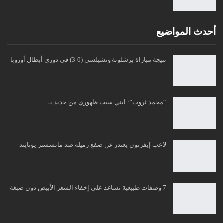
أحدث المواضيع
نتيجة مباراة برشلونة وتشيلسي (0-3) في دوري أبطال أوروبا
“محمد ثروت”: ابني سبب ظهوري من جديد بـ…
لاعب إيفرتون يعتذر عن صفع زميله ضد مانشستر يونايتد
7 وصفات طبيعية تساعد على إخفاء الشعر الأبيض دون صبغة