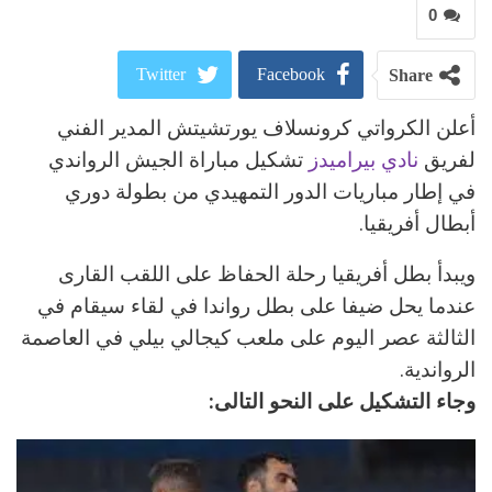
0
Twitter
Facebook
Share
أعلن الكرواتي كرونسلاف يورتشيتش المدير الفني
ReddIt
Google+
لفريق
نادي بيراميدز
تشكيل مباراة الجيش الرواندي
Pinterest
WhatsApp
في إطار مباريات الدور التمهيدي من بطولة دوري
أبطال أفريقيا.
البريد الالكتروني
ويبدأ بطل أفريقيا رحلة الحفاظ على اللقب القارى
عندما يحل ضيفا على بطل رواندا في لقاء سيقام في
الثالثة عصر اليوم على ملعب كيجالي بيلي في العاصمة
الرواندية.
وجاء التشكيل على النحو التالى: