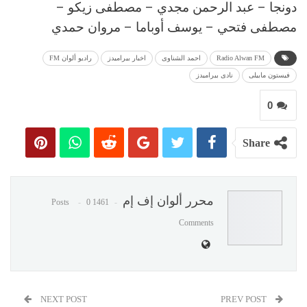
دونجا – عبد الرحمن مجدي – مصطفى زيكو –
مصطفى فتحي – يوسف أوباما – مروان حمدي
Radio Alwan FM
احمد الشناوى
اخبار بيراميدز
راديو ألوان FM
فيستون مابيلى
نادى بيراميدز
0
Share
محرر ألوان إف إم
0
1461 Posts
Comments
NEXT POST
PREV POST