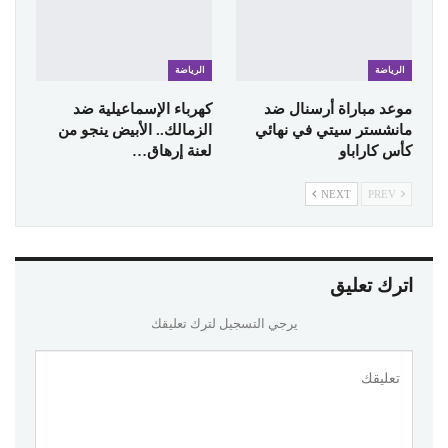
الرياضة
الرياضة
موعد مباراة أرسنال ضد
كهرباء الإسماعيلية ضد
مانشستر سيتي في نهائي
الزمالك.. الأبيض ينجو من
كأس كاراباو
لعنة إرهاق…
NEXT
PREV
اترك تعليق
يرجي التسجيل لترك تعليقك