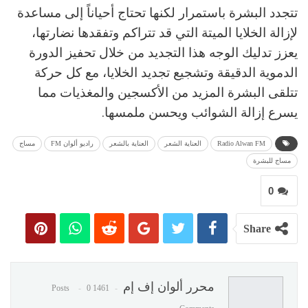
تتجدد البشرة باستمرار لكنها تحتاج أحياناً إلى مساعدة
لإزالة الخلايا الميتة التي قد تتراكم وتفقدها نضارتها،
يعزز تدليك الوجه هذا التجديد من خلال تحفيز الدورة
الدموية الدقيقة وتشجيع تجديد الخلايا، مع كل حركة
تتلقى البشرة المزيد من الأكسجين والمغذيات مما
يسرع إزالة الشوائب ويحسن ملمسها.
Radio Alwan FM
العناية الشعر
العناية بالشعر
راديو ألوان FM
مساج
مساج للبشرة
0
Share
محرر ألوان إف إم
0
1461 Posts