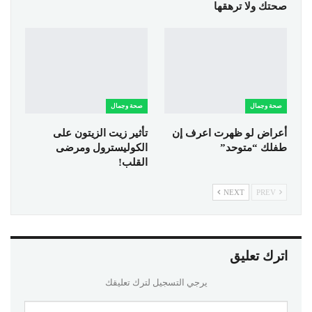
صحتك ولا ترهقها
صحة وجمال
صحة وجمال
أعراض لو ظهرت اعرف إن
تأثير زيت الزيتون على
طفلك “متوحد”
الكوليسترول ومرضى
القلب!
NEXT
PREV
اترك تعليق
يرجي التسجيل لترك تعليقك