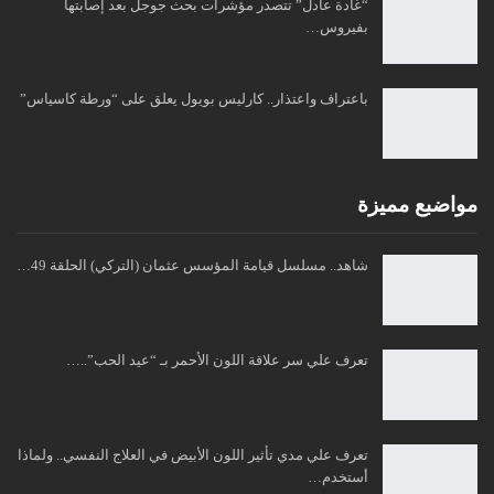
“غادة عادل” تتصدر مؤشرات بحث جوجل بعد إصابتها
بفيروس…
باعتراف واعتذار.. كارليس بويول يعلق على “ورطة كاسياس”
مواضبع مميزة
شاهد.. مسلسل قيامة المؤسس عثمان (التركي) الحلقة 49…
تعرف علي سر علاقة اللون الأحمر بـ “عيد الحب”..…
تعرف علي مدي تأثير اللون الأبيض في العلاج النفسي.. ولماذا
أستخدم…