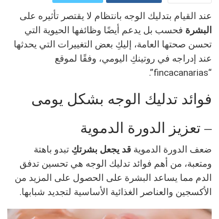
عند القيام بتدليك الوجه بانتظام لا يقتصر تأثيره على
ReddIt
Google+
البشرة
فحسب بل يدعم أيضًا وظائفها الحيوية التي
Pinterest
WhatsApp
تحسن صحتها العامة، إليكِ بعض التغييرات التي يحدثها
عند إدراجه في روتينكِ اليومي، وفقًا لموقع
البريد الالكتروني
“fincacanarias”.
فوائد تدليك الوجه بشكل يومى
– تعزيز الدورة الدموية
ضعف الدورة الدموية
قد يجعل بشرتكِ
تبدو باهتة
ومتعبة، من أهم فوائد تدليك الوجه هي تحسين تدفق
الدم مما يساعد البشرة على الحصول على المزيد من
الأكسجين والعناصر الغذائية الأساسية لتجديد شبابها.