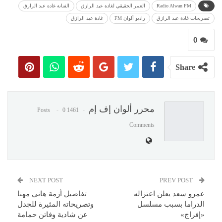
Radio Alwan FM
العمر الحقيقي لغادة عبد الرازق
الفنانة غادة عبد الرازق
تصريحات غادة عبد الرازق
راديو ألوان FM
غادة عبد الرازق
0
Share
محرر ألوان إف إم
0
1461 Posts
Comments
NEXT POST
PREV POST
عمرو سعد يعلن اعتزاله
تفاصيل أزمة هاني مهنا
الدراما بسبب مسلسل
وتصريحاته المثيرة للجدل
«إفراج»
عن شادية وفاتن حمامة