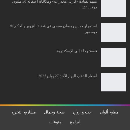
متهم بقيادة «كارتل مخدرات» ومكافأة اعتقاله 50 مليون
دولار.. 27…
استمرار حبس رمضان صبحى فى قضية التزوير والحكم 30
ديسمبر
قصة: رحلة إلى الإسكندرية
أسعار الذهب اليوم الأحد 27 يوليو2025
مطبخ ألوان
حب و زواج
صحة وجمال
مشاريع التخرج
البرامج
منوعات