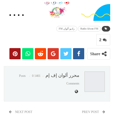
Radio Alwan FM
راديو ألوان FM
2
Share
محرر ألوان إف إم
0
1461 Posts
Comments
NEXT POST
PREV POST