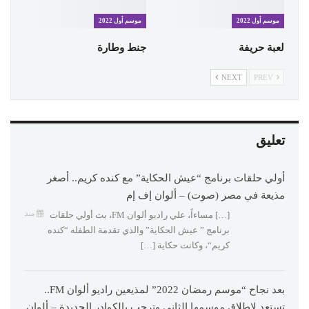
موسم أول 2022
موسم أول 2022
لعبة حريفة
جنط وطارة
NEXT
PREV
تعليق
أولي حلقات برنامج “عيش الحكاية” مع كنده كريم.. أصغر
مذيعة في مصر (صوت) – ألوان إف إم
منذ
[…] مساءاً، علي راديو ألوان FM، بث أولي حلقات
برنامج ” عيش الحكاية” والذي تقدمة الطفله “كنده
كريم“، وكانت حكاية […]
بعد نجاح “موسم رمضان 2022” لمذيعين راديو ألوان FM..
تستعد لإطلاق موسمها الثاني وترحب بالكوادر الجديدة – ألوان