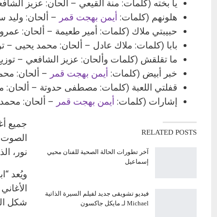
يا بخته (كلمات: منة القيعي – ألحان: عزيز الشافعي
هلونهم (كلمات:
أيمن بهجت قمر
– ألحان: وليد سع
حبيبتي ملاك (كلمات: أمير طعيمة – ألحان: عمرو د
بابا (كلمات: ملاك عادل – ألحان: محمد يحيى – ت
ما تقلقش (كلمات وألحان: عزيز الشافعي – توزيع:
خبر أبيض (كلمات:
أيمن بهجت قمر
– ألحان: محمد
قفلتي اللعبة (كلمات: مصطفى حدوتة – ألحان: مح
إشارات (كلمات:
أيمن بهجت قمر
– ألحان: محمد 
جميع أغ
RELATED POSTS
الصوت أ
نور، ال
آخر تطورات الحالة الصحية للفنان محيي
إسماعيل
ويُعد “
الأغاني
فيديو تشويقى جديد لفيلم السيرة الذاتية
شكل الم
Michael لـ مايكل جاكسون