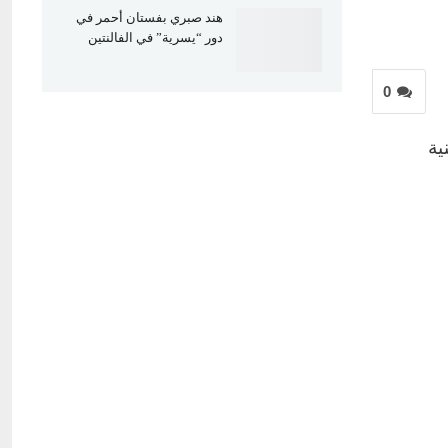
هند صبري بفستان أحمر في
دور “يسرية” في الفالنتين
0
ريادته للمشهد الموسيقي بألبوم يضم 15 أغنية