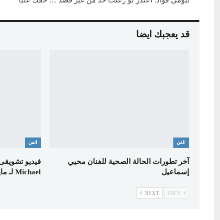
بيومي فؤاد: اعتذر لو زعلت حد من غير قصد … حقك عليا
قد يعجبك ايضا
الفن
الفن
آخر تطورات الحالة الصحية للفنان محيي
فيديو تشويقى 
إسماعيل
Michael لـ مايكل…
NEXT
PREV