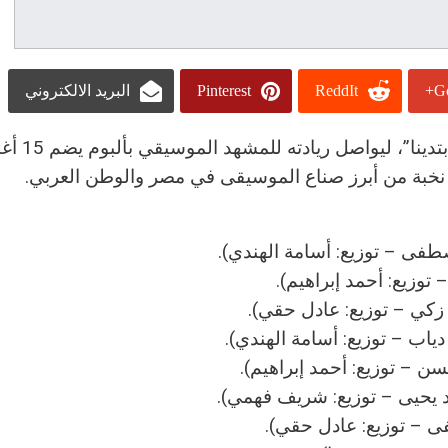
Go
ReddIt
Pinterest
البريد الالكتروني
ألبومه الغنائي الجديد بعنوان “ابتدينا”، ليواصل 
 نخبة من أبرز صناع الموسيقى في مصر والوطن العربي.
فى – توزيع: أسامة الهندي).
توزيع: أحمد إبراهيم).
زكي – توزيع: عادل حقي).
دياب – توزيع: أسامة الهندي).
ن – توزيع: أحمد إبراهيم).
 يحيى – توزيع: شريف فهمي).
 – توزيع: عادل حقي).