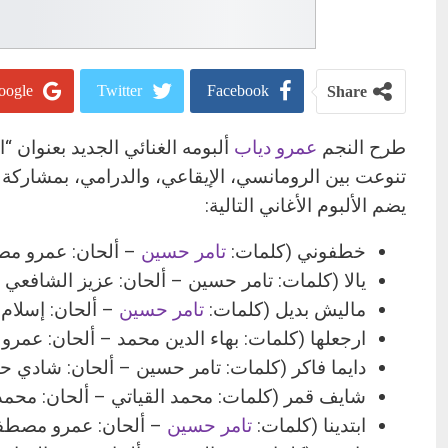
ogle+
Twitter
Facebook
Share
طرح النجم
عمرو دياب
تنوعت بين الرومانسي، الإيقاعي، والدرامي، بمشاركة
يضم الألبوم الأغاني التالية:
خطفوني (كلمات:
تامر حسين
– ألحان: عمرو مصط
يالا (كلمات: تامر حسين – ألحان: عزيز الشافعي – 
ماليش بديل (كلمات:
تامر حسين
– ألحان: إسلام 
ارجعلها (كلمات: بهاء الدين محمد – ألحان: عمرو 
دايما فاكر (كلمات: تامر حسين – ألحان: شادي حس
شايف قمر (كلمات: محمد القياتي – ألحان: محمد
ابتدينا (كلمات:
تامر حسين
– ألحان: عمرو مصطفى