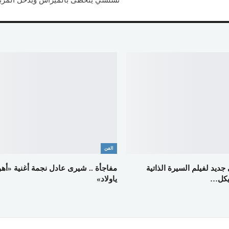
تشلسي يتخطى بالميراس ويدخل المربع
الفن
جديد لفيلم السيرة الذاتية
مفاجأة .. شيرى عادل نجمة أغنية «أهو
ياولاد»