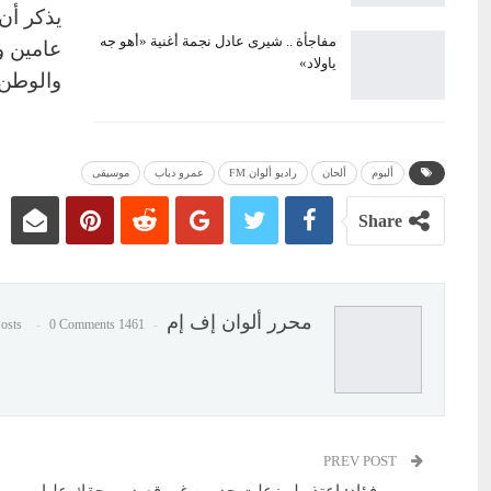
يذكر أن
مفاجأة .. شيرى عادل نجمة أغنية «أهو جه
عامين و
ياولاد»
والوطن 
ألبوم
ألحان
راديو ألوان FM
عمرو دياب
موسيقى
Share
محرر ألوان إف إم
0 Comments
1461 Posts
PREV POST