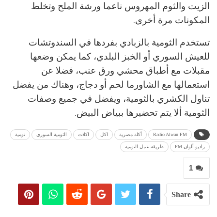
الزيت والثوم المهروس ناعما ورشة الملح وتخلط
المكونات مرة أخرى.
تستخدم الثومية بالزبادي بفردها في السندوتشات
للعيش السوري أو الخبز البلدي، كما يمكن وضعها
مقبلات مع أطباق محشي ورق عنب، فضلا عن
استعمالها مع الشاورما لحم أو دجاج، وهناك من يفضل
تناول الكشري بالثومية، ويفضل في جميع وصفات
الثومية ألا يتم تحضيرها ببياض البيض.
Radio Alwan FM
أكلة مصرية
اكل
اكلات
الثومية السورى
تومية
راديو ألوان FM
طريقة عمل التومية
1
Share