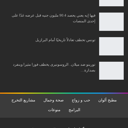
فيها إيه يعني يحصد 90.4 مليون جنيه قبل عرضه غدًا على
إحدى المنصات
تونس تخطف تعادلاً تاريخيًا أمام البرازيل
تورينو ضد ميلان.. الروسونيرى يخطف فوزا مثيرا وينفرد
بصدارة…
مطبخ ألوان
حب و زواج
صحة وجمال
مشاريع التخرج
البرامج
منوعات