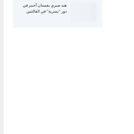
هند صبري بفستان أحمر في
دور “يسرية” في الفالنتين