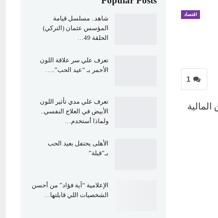
Popular Posts
اقتصاد
شاهد.. مسلسل قيامة
المؤسس عثمان (التركي)
الحلقة 49…
تعرف علي سر علاقة اللون
الأحمر بـ “عيد الحب”..…
1
تعرف علي مدي تأثير اللون
المالية
الأبيض في العلاج النفسي..
ولماذا أستخدم…
الأهلى يحتفل بعيد الحب
بـ”قبلة”
الإعلامية “آية فؤاد” من أحسن
الشخصيات اللي قابلتها…