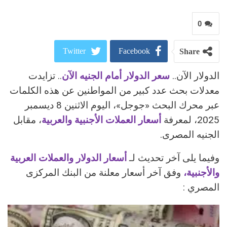
0
Twitter
Facebook
Share
الدولار الآن..
سعر الدولار أمام الجنيه الآن
.. تزايدت
ReddIt
Google+
معدلات بحث عدد كبير من المواطنين عن هذه الكلمات
Pinterest
WhatsApp
عبر محرك البحث «جوجل»، اليوم الاثنين 8 ديسمبر
2025، لمعرفة
أسعار العملات الأجنبية والعربية
، مقابل
البريد الالكتروني
الجنيه المصرى.
وفيما يلى آخر تحديث لـ
أسعار الدولار والعملات العربية
والأجنبية،
وفق آخر أسعار معلنة من البنك المركزى
المصري :