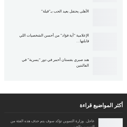
الأهلى يحتفل بعيد الحب بـ”قبلة”
الإعلامية “آية فؤاد” من أحسن الشخصيات اللي
قابلتها…
هند صبري بفستان أحمر في دور “يسرية” في
الفالنتين
أكثر المواضيع قراءة
عاجل.. وزارة التموين تؤكد سوف يتم حذف هذه الفئة من
التموين والخبز…