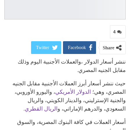
4
Twitter
Facebook
Share
ننشر أسعار الدولار ،والعملات الأجنبية اليوم وذلك
ReddIt
Google+
مقابل الجنيه المصري.
Pinterest
WhatsApp
حيث ننشر أسعار أبرز العملات الأجنبية مقابل الجنيه
المصري، وهي؛
البريد الالكتروني
الدولار الأمريكي
، واليورو الأوروبي،
والجنية الإسترليني، والدينار الكويتي، والريال
السعودي، والدرهم الإماراتي، و
الريال القطري
.
أسعار العملات في كافة البنوك المصرية، والسوق