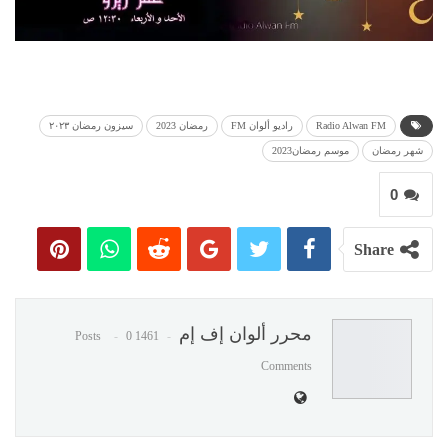
Radio Alwan FM
راديو ألوان FM
رمضان 2023
سيزون رمضان ٢٠٢٣
شهر رمضان
موسم رمضان2023
0
Share
محرر ألوان إف إم
0
1461 Posts
Comments