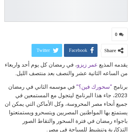
0
Twitter
Facebook
Share
يقدمه المذيع
عمر زيزو
، في رمضان كل يوم أحد واربعاء
ReddIt
Google+
من الساعه الثانية عشر والنصف بعد منتصف الليل.
Pinterest
WhatsApp
برنامج
“سحورك فين؟”
في موسمه الثاني في رمضان
البريد الالكتروني
2023، جاء هذا البرنامج ليتجول مع المستمعين في
جميع أنحاء مصر المحروسة، وكل الأماكن التي يمكن ان
يستمتع بها المواطنين المصريين ويتسحرو ويستمتعتوا
باجواء رمضان في فترة السحور والتقاط الصور
التذكارية وتنشيط للسياحة في مصر.