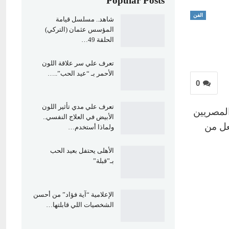
Popular Posts
الفن
شاهد.. مسلسل قيامة
المؤسس عثمان (التركي)
الحلقة 49…
تعرف علي سر علاقة اللون
الأحمر بـ “عيد الحب”..…
0
تعرف علي مدي تأثير اللون
19، وارتبط اسمه بوجدان المصريين
الأبيض في العلاج النفسي..
جعل من
ولماذا أستخدم…
الأهلى يحتفل بعيد الحب
بـ”قبلة”
الإعلامية “آية فؤاد” من أحسن
الشخصيات اللي قابلتها…