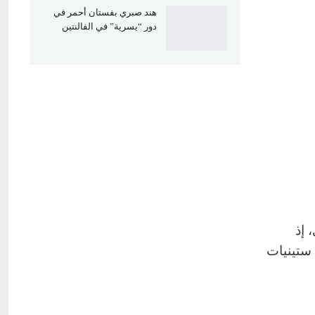
هند صبري بفستان أحمر في
دور “يسرية” في الفالنتين
 إذ
 ستينيات