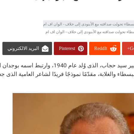
طاء تحولت صداقته مع الأبنودى إلى خلاف - الوان اف ام
Go
ReddIt
Pinterest
البريد الالكتروني
يوافق اليوم الثلاثاء 23 سبتمبر ذكرى ميلاد الشاعر الكبير سيد حجاب، الذى وُلد عام 40
طاء والغلابة، مقدّمًا نموذجًا فريدًا لشاعر العامية الذى 