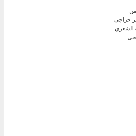
من
ير حراجى
 الشعري
صحى