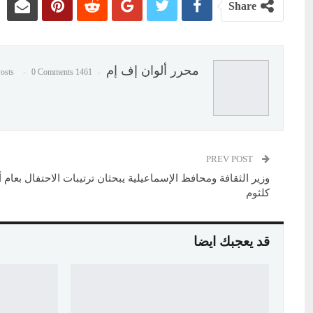
Share
محرر ألوان إف إم
0 Comments
1461 Posts
PREV POST
وزير الثقافة ومحافظ الإسماعيلية يبحثان ترتيبات الاحتفال بعام أ
كلثوم
قد يعجبك ايضا