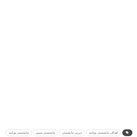
اهداف مانشستر يونايتد
ديربي مانشستر
مانشستر سيتي
مانشستر يونايتد