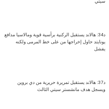
سيتي
د34: هالاند يستقبل الركنية برأسية قوية ومالاسيا مدافع
يونايتد حاول إخراجها من على خط المرمى ولكنه
يفشل
د37: هالاند يستقبل تمريرة حريرية من دي بروين
ويسجل هدف مانشستر سيتي الثالث