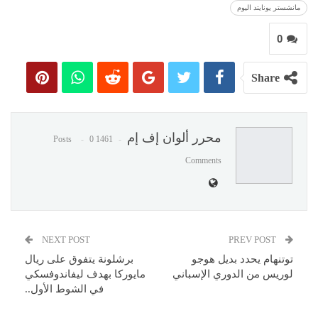
مانشستر يونايتد اليوم
0
Share
محرر ألوان إف إم
0
1461 Posts
Comments
NEXT POST
PREV POST
توتنهام يحدد بديل هوجو
برشلونة يتفوق على ريال
لوريس من الدوري الإسباني
مايوركا بهدف ليفاندوفسكي
في الشوط الأول..