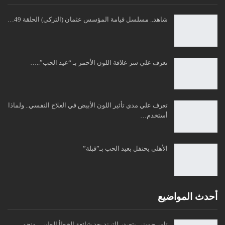
شاهد.. مسلسل قيامة المؤسس عثمان (التركي) الحلقة 49…
تعرف علي سر علاقة اللون الأحمر بـ “عيد الحب”..…
تعرف علي مدي تأثير اللون الأبيض في العلاج النفسي.. ولماذا
أستخدم…
الأهلى يحتفل بعيد الحب بـ”قبلة”
أحدث المواضيع
تامر حسني يتصدر الترند بعد شائعة الخطأ الطبي.. ونجم