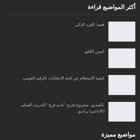
أكثر المواضيع قراءة
قصة: القرد الذكي
حُسن الخُلق
كيفية الاستعلام عن لجنة الانتخابات بالرقم القومى
بالفيديو.. مشروع تخرج “ناديه فرج” التدريب العملى
(الاذاعي) براديو…
مواضبع مميزة