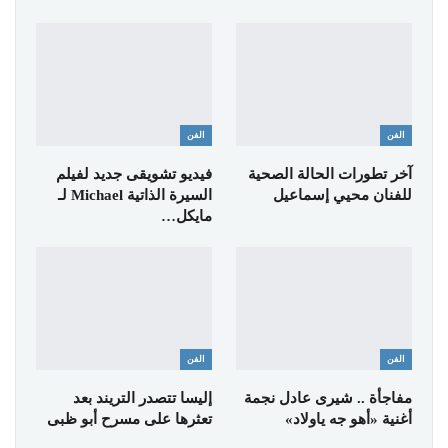
الفن
الفن
آخر تطورات الحالة الصحية
فيديو تشويقى جديد لفيلم
للفنان محيي إسماعيل
السيرة الذاتية Michael لـ
مايكل…
الفن
الفن
مفاجأة .. شيرى عادل نجمة
إليسا تتصدر التريند بعد
أغنية «أهو جه ياولاد»
تعثرها على مسرح أبو ظبى