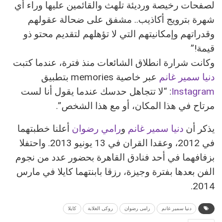
لصفحات رخيصة ورديئة تلهث والقائمين عليها وراء أي
شهرة بترويج أكاذيب.. مشفق على ضحالة عقولهم
وقدراتهم وإمكانيتهم التي لا تؤهلهم لتقديم محتو ذو
قيمة!”
وكانت شرارة انطلاق الشائعات منذ فترة، عندما كتبت
دنيا سمير غانم
عبر خاصية memories بتطبيق
Instagram
: “لا تتجاهل حدسك عندما يقول أنا لست
مرتاح في هذا المكان، أو مع هذا الشخص”.
يذكر أن
دنيا سمير غانم
و
رامي رضوان
أعلنا خطبتهما
في 2012، وعقدا القران في 13 يونيو 2013. واحتفلا
بزفافهما في أحد فنادق القاهرة بحضور عدد من نجوم
الفن بعدها بفترة وجيزة، رزقا بابنتهما كايلا في مارس
2014.
دنيا سمير غانم
رامى رضوان
روكى الغلابة
كايلا