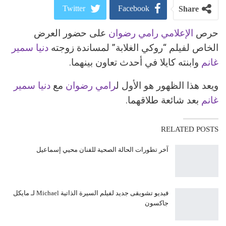
Twitter
Facebook
Share
حرص
الإعلامي رامي رضوان
على حضور العرض
ReddIt
Google+
الخاص لفيلم “روكي الغلابة” لمساندة زوجته
دنيا سمير
Pinterest
WhatsApp
غانم
وابنته كايلا في أحدث تعاون بينهما.
البريد الالكتروني
ويعد هذا الظهور هو الأول ل
رامي رضوان
مع
دنيا سمير
غانم
بعد شائعة طلاقهما.
RELATED POSTS
آخر تطورات الحالة الصحية للفنان محيي إسماعيل
فيديو تشويقى جديد لفيلم السيرة الذاتية Michael لـ مايكل
جاكسون