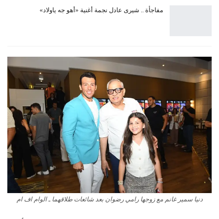
مفاجأة .. شيرى عادل نجمة أغنية «أهو جه ياولاد»
دنيا سمير غانم مع زوجها رامي رضوان بعد شائعات طلاقهما ـ الوام اف ام