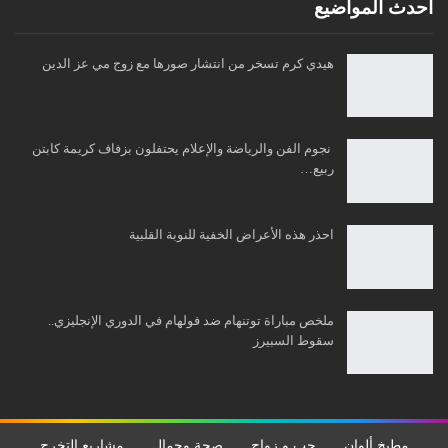
أحدث المواضيع
هيدي كرم تسخر من انتشار صورها مع زوج مي عز الدين
نجوم الفن والرياضة والإعلام يحتفلون بزفاف كريمة كابتن
ربيع…
احذر هذه الأعراض الخفية للنوبة القلبية
ملخص مباراة توتنهام ضد فولهام في الدوري الإنجليزي..
سقوط السبيرز
مطبخ ألوان
حب و زواج
صحة وجمال
مشاريع التخرج