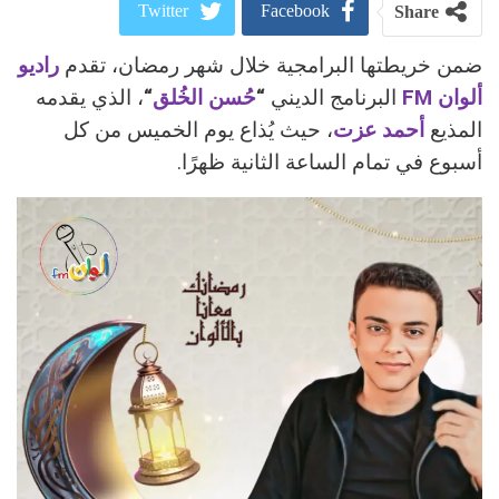
Twitter
Facebook
Share
ضمن خريطتها البرامجية خلال شهر رمضان، تقدم
راديو
ReddIt
Google+
ألوان FM
البرنامج الديني
“
حُسن الخُلق
“
، الذي يقدمه
Pinterest
WhatsApp
المذيع
أحمد عزت
، حيث يُذاع يوم الخميس من كل
أسبوع في تمام الساعة الثانية ظهرًا.
البريد الالكتروني