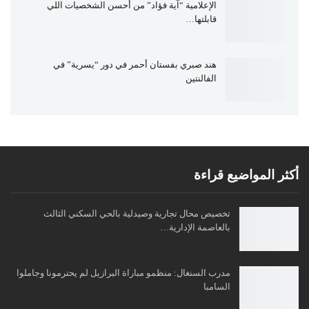
الإعلامية “آية فؤاد” من أحسن الشخصيات اللي
قابلتها…
هند صبري بفستان أحمر في دور “يسرية” في
الفالنتين
أكثر المواضيع قراءة
تخصيص محال تجارية وصيدلية بالحي السكني الثالث
بالعاصمة الإدارية…
مدرب السنغال: منظمو مباراة البرازيل لم يحترمونا وجاملوا
السامبا