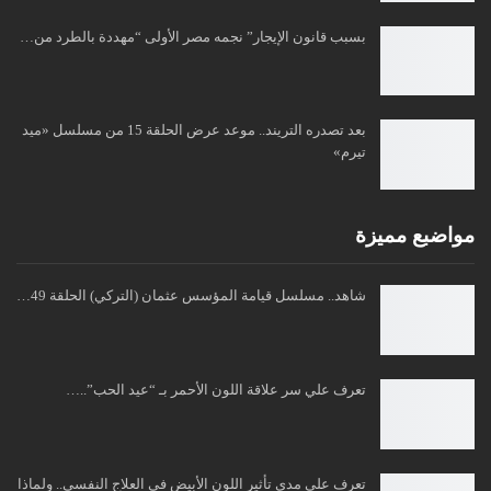
بسبب قانون الإيجار” نجمه مصر الأولى “مهددة بالطرد من…
بعد تصدره التريند.. موعد عرض الحلقة 15 من مسلسل «ميد
تيرم»
مواضبع مميزة
شاهد.. مسلسل قيامة المؤسس عثمان (التركي) الحلقة 49…
تعرف علي سر علاقة اللون الأحمر بـ “عيد الحب”..…
تعرف علي مدي تأثير اللون الأبيض في العلاج النفسي.. ولماذا