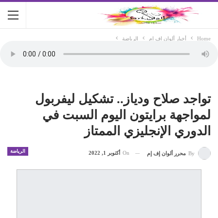
Home
أخبار ألوان اف ام
الرياضة
تواجد صلاح ودياز.. تشكيل ليفربول
لمواجهة برايتون اليوم السبت في
الدوري الإنجليزي الممتاز
الرياضة
On
أكتوبر 1, 2022
By
محرر ألوان إف إم