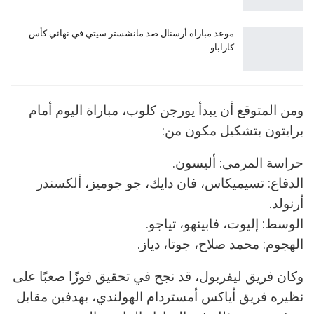
موعد مباراة أرسنال ضد مانشستر سيتي في نهائي كأس
كاراباو
ومن المتوقع أن يبدأ يورجن كلوب، مباراة اليوم أمام
برايتون بتشكيل مكون من:
حراسة المرمى: أليسون.
الدفاع: تسيميكاس، فان دايك، جو جوميز، ألكسندر
أرنولد.
الوسط: إليوت، فابينهو، تياجو.
الهجوم: محمد صلاح، جوتا، دياز.
وكان فريق ليفربول، قد نجح في تحقيق فوزًا صعبًا على
نظيره فريق أياكس أمستردام الهولندي، بهدفين مقابل