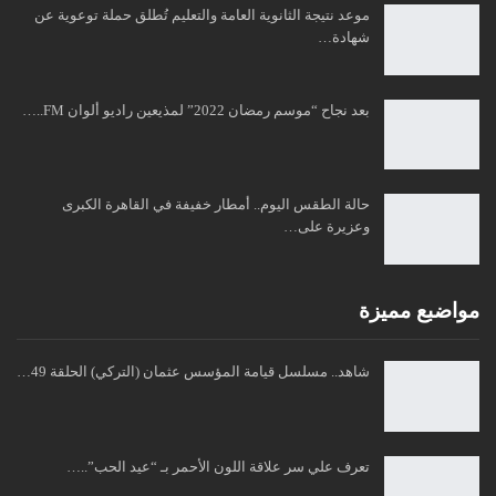
موعد نتيجة الثانوية العامة والتعليم تُطلق حملة توعوية عن
شهادة…
بعد نجاح “موسم رمضان 2022” لمذيعين راديو ألوان FM..…
حالة الطقس اليوم.. أمطار خفيفة في القاهرة الكبرى
وعزيرة على…
مواضبع مميزة
شاهد.. مسلسل قيامة المؤسس عثمان (التركي) الحلقة 49…
تعرف علي سر علاقة اللون الأحمر بـ “عيد الحب”..…