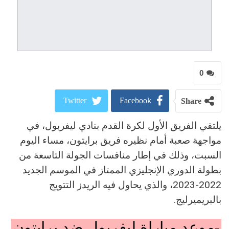
0
Twitter
Facebook
Share
يلتقي الفريق الأول لكرة القدم بنادي ليفربول، في
ReddIt
Google+
مواجهة صعبة أمام نظيره فريق برايتون، مساء اليوم
Pinterest
WhatsApp
السبت، وذلك في إطار منافسات الجولة التاسعة من
بطولة الدوري الإنجليزي الممتاز في الموسم الجديد
البريد الالكتروني
2022-2023، والذي يحاول فيه الريدز التتويج
بالبريميرليج.
-موعد مباراة ليفربول ضد برايتون