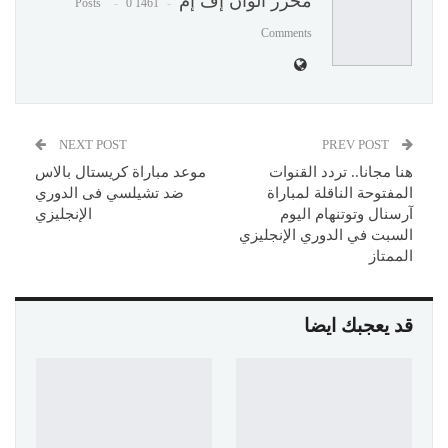
محرر ألوان إف إم
0
1461 Posts
Comments
NEXT POST
PREV POST
هنا مجانا.. تردد القنوات
موعد مباراة كريستال بالاس
المفتوحة الناقلة لمباراة
ضد تشيلسي فى الدوري
آرسنال وتوتنهام اليوم
الإنجليزي
السبت في الدوري الإنجليزي
الممتاز
قد يعجبك ايضا