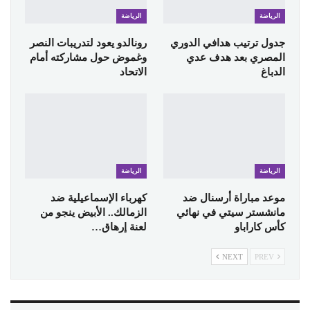
الرياضة
الرياضة
جدول ترتيب هدافي الدوري
رونالدو يعود لتدريبات النصر
المصري بعد هدف عدي
وغموض حول مشاركته أمام
الدباغ
الاتحاد
الرياضة
الرياضة
موعد مباراة أرسنال ضد
كهرباء الإسماعيلية ضد
مانشستر سيتي في نهائي
الزمالك.. الأبيض ينجو من
كأس كاراباو
لعنة إرهاق…
NEXT
PREV