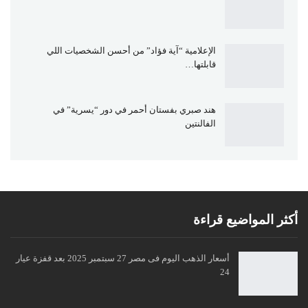
الإعلامية “آية فؤاد” من أحسن الشخصيات اللي
قابلتها…
هند صبري بفستان أحمر في دور “يسرية” في
الفالنتين
أكثر المواضيع قراءة
أسعار الذهب اليوم فى مصر 27 سبتمبر 2025 بعد قفزة عيار
24