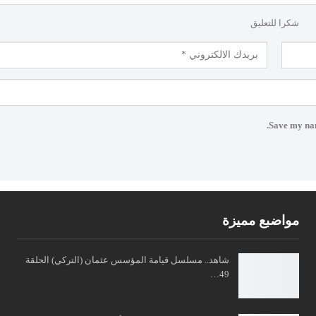
شكرا للتعليق
Save my nam
مواضبع مميزة
شاهد.. مسلسل قيامة المؤسس عثمان (التركي) الحلقة
49…