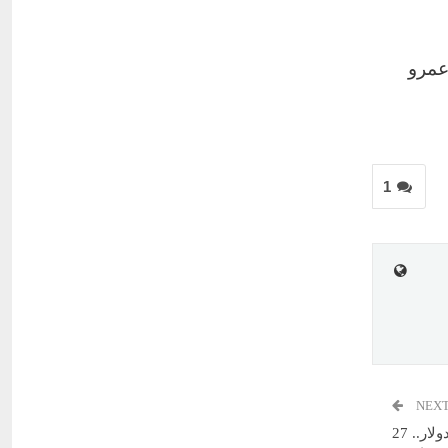
عمرو
1
NEXT
متهم بقيادة «كارتل مخدرات» ومكافأة اعتقاله 50 مليون دولار.. 27