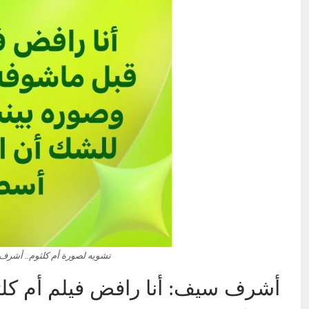
تشويه لصورة أم كلثوم.. أشر
أشرف سيف: أنا رافض فيلم أم كلث