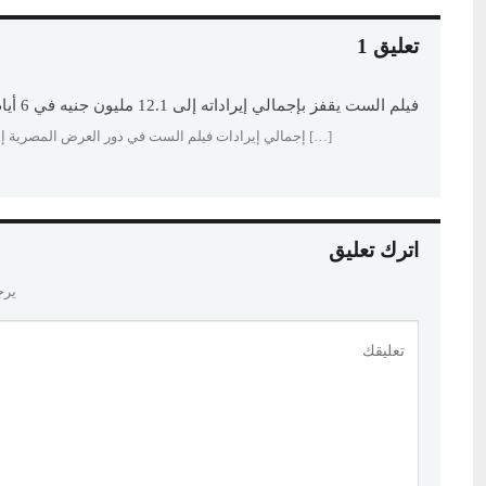
تعليق 1
فيلم الست يقفز بإجمالي إيراداته إلى 12.1 مليون جنيه في 6 أيام (تفاصيل) - ألوان إف إم
[…] إجمالي إيرادات فيلم الست في دور العرض المصرية إلى 12 ملايين و 164 ألف جنيه، مقابل
اترك تعليق
يرج