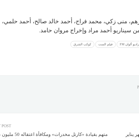
هم، منى زكي، محمد فراج، أحمد خالد صالح، أحمد حلمي، 
من سيناريو أحمد مراد وإخراج مروان حامد.
راديو ألوان FM
فيلم الست
كوكب الشرق
 POST
 يناير