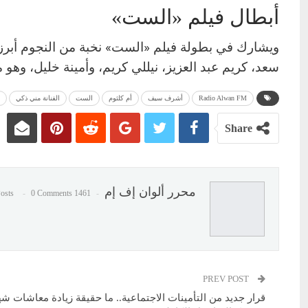
أبطال فيلم «الست»
ويشارك في بطولة فيلم «الست» نخبة من النجوم أبرز
سعد، كريم عبد العزيز، نيللي كريم، وأمينة خليل، وهو 
Radio Alwan FM
أشرف سيف
أم كلثوم
الست
الفنانة مني ذكي
Share
محرر ألوان إف إم
0 Comments
1461 Posts
PREV POST
قرار جديد من التأمينات الاجتماعية.. ما حقيقة زيادة معاشات شهر