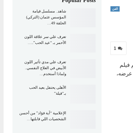
Popular Posts
الفن
شاهد.. مسلسل قيامة
المؤسس عثمان (التركي)
الحلقة 49…
تعرف علي سر علاقة اللون
الأحمر بـ “عيد الحب”..…
1
تعرف علي مدي تأثير اللون
 فيلم
الأبيض في العلاج النفسي..
 عرضه،
ولماذا أستخدم…
الأهلى يحتفل بعيد الحب
بـ”قبلة”
الإعلامية “آية فؤاد” من أحسن
الشخصيات اللي قابلتها…