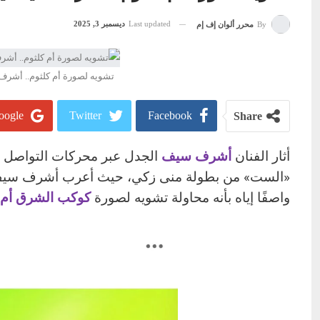
Last updated
ديسمبر 3, 2025
By
محرر ألوان إف إم
تشويه لصورة أم كلثوم.. أشر
ogle+
Twitter
Facebook
Share
أثار الفنان
أشرف سيف
الجدل عبر محركات التواصل ال
«الست» من بطولة منى زكي، حيث أعرب أشرف سيف عن
واصفًا إياه بأنه محاولة تشويه لصورة
كوكب الشرق أم ك