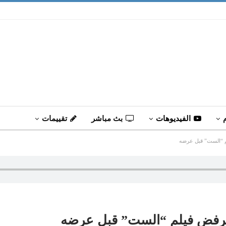
الفيديوهات
بث مباشر
تقييمات
م “الست” قبل عرضه
يرفض فيلم “الست” قبل عرضه