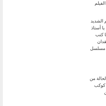
لفيلم
 الشديد
ا أستاذ
ا كتب
قدان
ح مسلسل
حالة من
ر كوكب