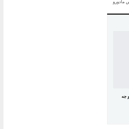
س مادورو
 جه