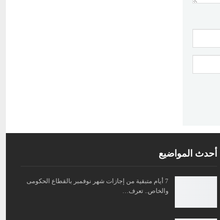
أحدث المواضيع
7 أيام متبقية من إجازات شهر نوفمبر بالقطاع الحكومى
والخاص.. تعرف…