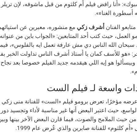
»: «أنا رافض فيلم أم كلثوم من قبل ماشوفه، لإن تريلر ا
 أسطورة الغناء».
متابعو الفنان
أشرف زكي
مع منشوره، معبرين عن استيائهم
و العمل، حيث كتب أحد المتابعين: «الجواب باين من عنوانه ي
سبحان الله الناس دي مش عارفة تعمل ايه بالفلوس»، فيم
خر: «هو للأسف كمان يا أستاذ أشرف الناس تداولت الخبر بف
بيسألوا هو إيه اللي هيقدمه جديد الفيلم خصوصا بعد نجا
».
دات واسعة لـ فيلم الست
ضه مؤخرًا، تعرض برومو فيلم «الست» للفنانة منى زكي ل
لواسع، حيث اعتبر البعض أنها غير مناسبة لأداء وتجسيد دو
ن حيث الملامح والصوت، فيما قارن البعض الآخر بينها وبين
م كلثوم» للفنانة صابرين والذي عُرض عام 1999.