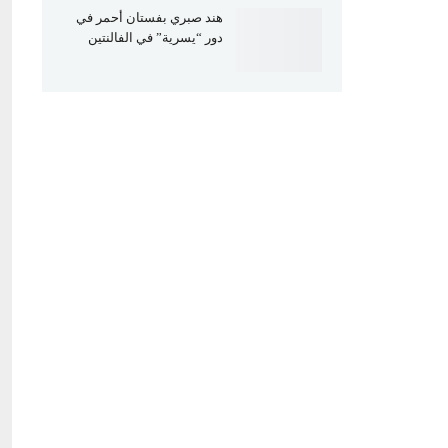
هند صبري بفستان أحمر في
دور “يسرية” في الفالنتين