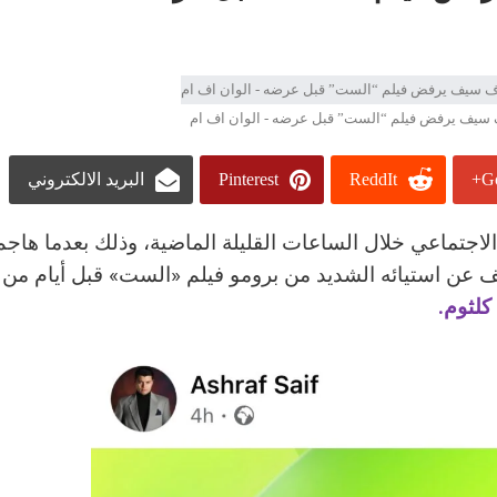
ف سيف يرفض فيلم “الست” قبل عرضه - الوان اف ام
Go
ReddIt
Pinterest
البريد الالكتروني
اجتماعي خلال الساعات القليلة الماضية، وذلك بعدما هاجم
 استيائه الشديد من برومو فيلم «الست» قبل أيام من
لثوم.