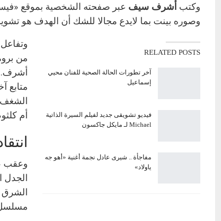
وكتب
أشرف سيف
عبر صفحته الشخصية بموقع «فيسبوك
وصوره بينت بما لايدع مجالا للشك أن الهدف هو تشويه
وتفاعل 
RELATED POSTS
من بروم
أشرف.. 
آخر تطورات الحالة الصحية للفنان محيي
إسماعيل
متابع آ
الشغف و
أم كلثوم
فيديو تشويقى جديد لفيلم السيرة الذاتية
Michael لـ مايكل جاكسون
انتقا
مفاجأة .. شيرى عادل نجمة أغنية «أهو جه
وعقب عر
ياولاد»
الجدل ا
الشرق م
مسلسل «أ