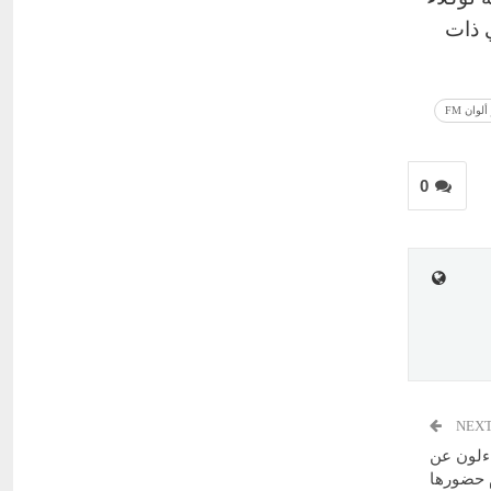
ي ذات
ألوان FM
0
NEXT
اءلون عن
حضورها