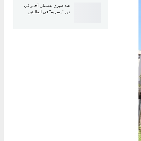
هند صبري بفستان أحمر في
دور “يسرية” في الفالنتين