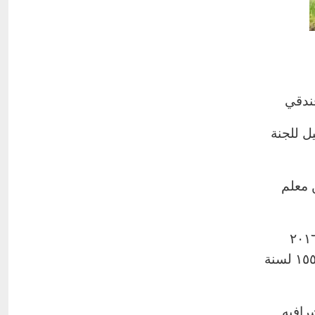
فندقي
ل للجنة
 معلم
ل على تقدير (ممتاز) بالنسبة للخاضعين للقانون ۸۱ لسنة ۲۰۱٦
بشأن قانون الخدمة المدنية، وتقدير (كفاء) للخاضعين للقانون رقم ١٥٥ لسنة
رافيه