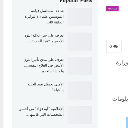
Popular Posts
منوعات
شاهد.. مسلسل قيامة
المؤسس عثمان (التركي)
الحلقة 49…
تعرف علي سر علاقة اللون
الأحمر بـ “عيد الحب”..…
0
تعرف علي مدي تأثير اللون
زارة
الأبيض في العلاج النفسي..
ولماذا أستخدم…
الأهلى يحتفل بعيد الحب
بـ”قبلة”
بلومات
الإعلامية “آية فؤاد” من أحسن
الشخصيات اللي قابلتها…