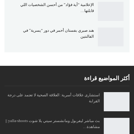
الإعلامية “آية فؤاد” من أحسن الشخصيات اللي
قابلتها…
هند صبري بفستان أحمر في دور “يسرية” في
الفالنتين
أكثر المواضيع قراءة
استشارى علاقات أسرية: العلاقة الصحية لا تعتمد على درجة
القرابة
بث مباشر ليفربول ومانشستر سيتي يلا شوت yalla-shoots ||
مشاهدة…