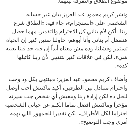
موضوع الطلاق والتفرقة بينهما.
ونشر كريم محمود عبد العزيز بيان عبر حسابه
الشخصي على «إنستجرام»، جاء فيه: «الطلاق شرع
ربنا.. أكن لأم بناتي كل الاحترام والتقدير، مهما حصل
هتفضل أم بناتي وأنا أبوهم، حاولنا سنين كتير إن الحياة
تستمر وفشلنا، وده مش معناه أبداً إن فيه حد فينا يعيبه
شيء، لكن في علاقات كتير بتنتهي لأن ربنا كاتبلها
كده».
وأضاف كريم محمود عبد العزيز: «بينتهي بكل ود وحب
واحترام متبادل بين الطرفين، أكيد ماكنتش أحب أوصل
للحل ده لكن إرادة ربنا ومفيش أي شخص جت سيرته
مؤخراً وماكنتش أفضل تماما أتكلم عن حياتي الشخصية
احتراما لكل الأطراف، لكن تقديرا للجمهور اللي يهمه
أمري وجب التوضيح».