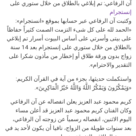
آن الرفاعي: تم إبلاغي بالطلاق من خلال ستوري على
إنستجرام
وكتبت آن الرفاعي عبر حسابها بموقع «انستجرام»:
«الحمد لله على كل شىء التزمت الصمت كثيراً حفاظاً
على بيتى وأسرتي على أساس البيوت أسرار تم إبلاغي
بالطلاق من خلال ستوري على إنستجرام بعد 14 سنة
زواج بدون ورقة طلاق أو إخطار من مأذون شكرا على
التقدير والاحترام».
واستكملت حديثها، بجزء من آية في القرآن الكريم:
«وَيَمْكُرُونَ وَيَمْكُرُ اللَّهُ وَاللَّهُ خَيْرُ الْمَاكِرِينَ».
كريم محمود عبد العزيز يعلن انفصاله عن آن الرفاعي
وكان الفنان كريم محمود عبد العزيز قد أعلن مساء
اليوم الاثنين، انفصاله رسمياً عن زوجته آن الرفاعي،
بعد سنوات طويلة من الزواج، نافيا أن يكون لأحد يد في