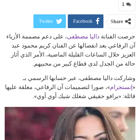
1
Twitter
Facebook
Share
حرصت الفنانة
داليا مصطفى
، على دعم مصممة الأزياء
ReddIt
Google+
آن الرفاعي بعد انفصالها عن الفنان كريم محمود عبد
Pinterest
WhatsApp
العزيز خلال الساعات القليلة الماضية، الأمر الذي أثار
حالة من الجدل لدى قطاع كبير من محبيهم.
البريد الالكتروني
وشاركت داليا مصطفى، عبر حسابها الرسمي بـ
«
إنستجرام
»، صورا لتصميمات آن الرفاعي، معلقة عليها
قائلة: «برافو حقيقي شغلك شيك أوي أوي».