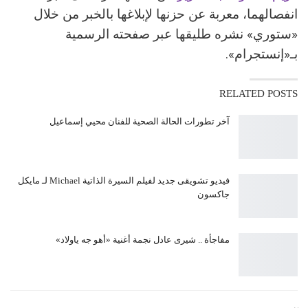
انفصالهما، معربة عن حزنها لإبلاغها بالخبر من خلال
«ستوري» نشره طليقها عبر صفحته الرسمية
بـ«إنستجرام».
RELATED POSTS
آخر تطورات الحالة الصحية للفنان محيي إسماعيل
فيديو تشويقى جديد لفيلم السيرة الذاتية Michael لـ مايكل
جاكسون
مفاجأة .. شيرى عادل نجمة أغنية «أهو جه ياولاد»