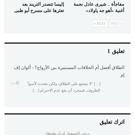
مفاجأة .. شيرى عادل نجمة
إليسا تتصدر التريند بعد
أغنية «أهو جه ياولاد»
تعثرها على مسرح أبو ظبى
NEXT
PREV
تعليق 1
الطلاق أفضل أم الخلافات المستمرة بين الأزواج؟ - ألوان إف
إم
منذ
[…] “لا نشجع على الطلاق، ولكن نتحدث لأسوأ
الظروف، فبمجرد أن يقع عدم الاحترام […]
اترك تعليق
يرجي التسجيل لترك تعليقك