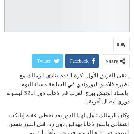
0
Twitter
Facebook
Share
يلتقي الفريق الأول لكرة القدم بنادي الزمالك مع
ReddIt
Google+
نظيره فلامبو البوروندي في السابعة مساء اليوم
Pinterest
WhatsApp
باستاد الجيش ببرج العرب في ذهاب دور الـ32 لبطولة
دوري أبطال أفريقيا.
البريد الالكتروني
وكان الزمالك تأهل لهذا الدور بعد تخطي عقبة إيليكت
التشادي بالفوز ذهابا بهدفين دون رد، قبل الفوز بنفس
النتيجة في لقاء العودة، في حين تأهل الفريق