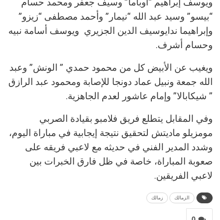
ويوسف إبراهيم “اوباما” وسيف جعفر ومحمد حسام
“بيسو” وسيد عبد الله “نيمار” وأحمد مصطفى “زيزو”
وإبراهيما ندايوسيف الدين الجزيري ويوسف أسامة نبيه
وحسام أشرف.
ويغيب عن الأبيض كل من محمود حمدي ” الونش” وعبد
الله جمعة ونبيل عماد دونجا للإصابة ومحمود عبد الرازق
” شيكابالا” وإمام عاشور لعدم الجاهزية.
وفي المقابل يتطلع فريق فلامبو بقيادة الصربي
مومزيلو ماديتش لتحقيق نتيجة إيجابية في مباراة اليوم،
وشدد المدير الفني في حديثه مع لاعبي فريقه على
صعوبة المباراة، خاصة في ظل فارق الخبرات بين
لاعبي الفريقين.
الزمالك
زمالك
0