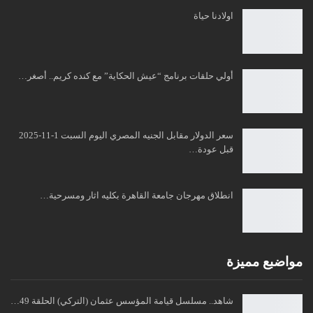
اولادنا حياة
أولي حلقات برنامج “عيش الحكاية” مع كنده كريم.. أصغر…
سعر الدولار مقابل الجنيه المصري اليوم السبت 1-11-2025
قبل عودة…
انطلاق مهرجان جامعة القاهرة بكليه اثار ومسرحية…
مواضبع مميزة
شاهد.. مسلسل قيامة المؤسس عثمان (التركي) الحلقة 49…