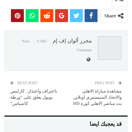
Share
محرر ألوان إف إم
0
1461 Posts
Comments
NEXT POST
PREV POST
مشاهدة مباراة الاهلي
باعتراف واعتذار.. كارليس
والاتحاد المنيستيري اونلاين
بويول يعلق على “ورطة
بث مباشر الاهلي كورة HD
كاسياس”
قد يعجبك ايضا