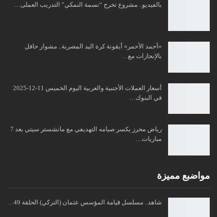
بالفيديو.. مشروع تخرج “نسمة النمكي” التدريب العملى…
«أحمد الأحمر» أيقونة كرة اليد المصرية.. مشوار حافل
بالإنجازات مع…
أسعار العملات الأجنبية والعربية اليوم الخميس 11-12-2025
في البنوك…
رياض محرز يكسر صيامه التهديفي مع مانشستر سيتي بعد 7
مباريات…
مواضبع مميزة
شاهد.. مسلسل قيامة المؤسس عثمان (التركي) الحلقة 49…