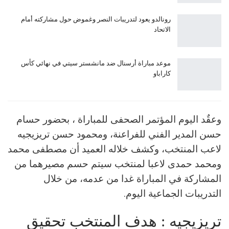
رونالدو يعود لتدريبات النصر وغموض حول مشاركته أمام
الاتحاد
موعد مباراة أرسنال ضد مانشستر سيتي في نهائي كأس
كاراباو
وعقٌد اليوم المؤتمر الصحفى للمباراة ، بحضور حسام
حسن المدير الفني للفراعنة، ومحمود حسن تريزيجيه
لاعب المنتخب، وكشف خلاله العميد أن مصطفى محمد
ومحمد حمدى لاعبا لمنتخب سيتم حسم مصيرهما من
المشاركة في المباراة غدا من عدمه، من خلال
التدريبات الجماعية اليوم.
تريزيجيه : هدف المنتخب تحقيق