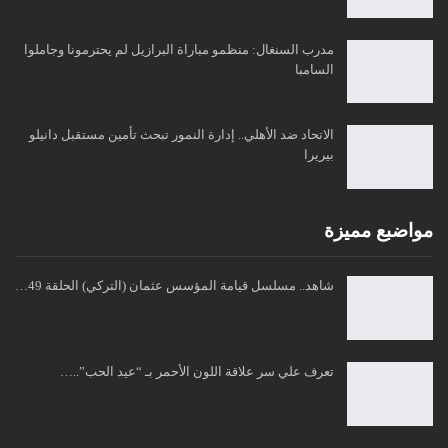
مدرب السنغال: منظمو مباراة البرازيل لم يحترمونا وجاملوا
السامبا
الاتحاد ضد الأهلي.. إدارة النمور تبحث تأمين مستقبل دانيلو
بيريرا
مواضبع مميزة
شاهد.. مسلسل قيامة المؤسس عثمان (التركي) الحلقة 49…
تعرف علي سر علاقة اللون الأحمر بـ “عيد الحب”..…