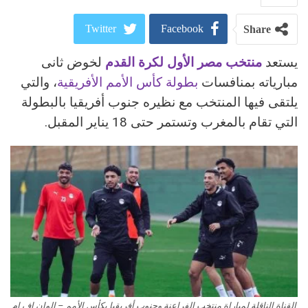
Twitter
Facebook
Share
يستعد
منتخب مصر الأول لكرة القدم
لخوض ثانى
ReddIt
Google+
مبارياته بمنافسات
بطولة كأس الأمم الأفريقية
، والتي
Pinterest
WhatsApp
يلتقى فيها المنتخب مع نظيره جنوب أفريقيا بالبطولة
التي تقام بالمغرب وتستمر حتى 18 يناير المقبل.
البريد الالكتروني
القناة الناقلة لمباراة منتخب الفراعنة وجنوب أفريقيا بكأس الأمم – الوان اف ام