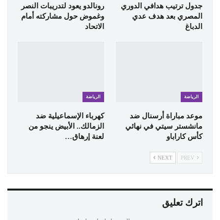
جدول ترتيب هدافي الدوري
رونالدو يعود لتدريبات النصر
المصري بعد هدف عدي
وغموض حول مشاركته أمام
الدباغ
الاتحاد
الرياضة
الرياضة
موعد مباراة أرسنال ضد
كهرباء الإسماعيلية ضد
مانشستر سيتي في نهائي
الزمالك.. الأبيض ينجو من
كأس كاراباو
لعنة إرهاق…
NEXT
PREV
اترك تعليق