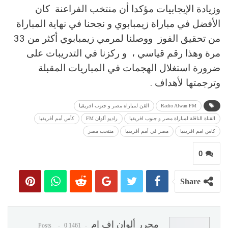
وزيادة الإيجابيات مؤكدا أن منتخب الفراعنة كان
الأفضل في مباراة زيمبابوي و نجحنا في نهاية المباراة
من تحقيق الفوز ووصلنا لمرمي زيمبابوي أكثر من 33
مرة وهذا رقم قياسي ، و ركزنا في التدريبات على
ضرورة استغلال الهجمات في المباريات المقبلة
وترجمتها لأهداف .
Radio Alwan FM
القن لمباراة مصر و جنوب افريقيا
القناة الناقلة لمباراة مصر و جنوب افريقيا
راديو ألوان FM
كأس أمم أفريقيا
كاس امم افريقيا
مصر في أمم أفريقيا
منتخب مصر
0
Share
محرر ألوان إف إم
0
1461 Posts