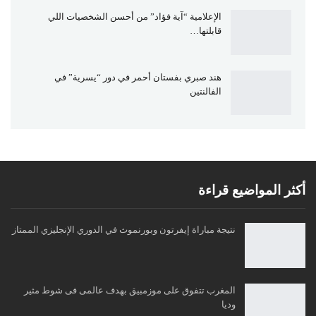
الإعلامية “آية فؤاد” من أحسن الشخصيات اللي
قابلتها…
هند صبري بفستان أحمر في دور “يسرية” في
الفالنتين
أكثر المواضيع قراءة
نتيجة مباراة إيفرتون وبورنموث في الدوري الإنجليزي الممتاز
المغرب تتفوق على موزمبيق بهدف عالمى فى شوط مثير
وديا