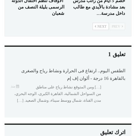
خصم 5 أيام من راتب مدرس
الأوقاف تنظم احتفال الدولة
بعد مشادة بالأيدي مع طالب
الرسمى بليلة النصف من
داخل مدرسة…
شعبان
NEXT
PREV
تعليق 1
الطقس اليوم.. ارتفاع فى الحرارة ونشاط رياح والصغرى
بالقاهرة 16 درجة - ألوان إف إم
منذ
[…] ومن المتوقع نشاط رياح على مناطق
من السواحل الشمالية، القاهرة الكبرى، الوجه البحري،
مدن القناة، شمال ووسط سيناء، وشمال الصعيد. […]
اترك تعليق