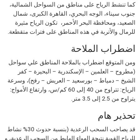
كما ​تنشط الرياح على مناطق من السواحل الشمالية،
جنوب سيناء، الوجه البحري، القاهرة الكبرى، شمال
الصعيد، ومحافظة البحر الأحمر، تكون الرياح مثيرة
للرمال والأتربة في هذه المناطق على فترات متقطعة.
اضطراب الملاحة
ومن المتوقع اضطراب بالملاحة ​المناطق علي سواحل
(مطروح – العلمين – الإسكندرية – البحيرة – كفر
الشيخ – دمياط – بورسعيد – العريش – رفح)، و​سرعة
الرياح: تتراوح من 40 إلى 60 كم/س، و​ارتفاع الأمواج:
يتراوح من 2.5 إلى 3.5 متر.
​تحذير هام
​قد يصاحب السحب الرعدية (بنسبة حدوث 30% ​نشاط
للرياح القوية نتيجة الهواء الهابط من السحب الرعدية، و​