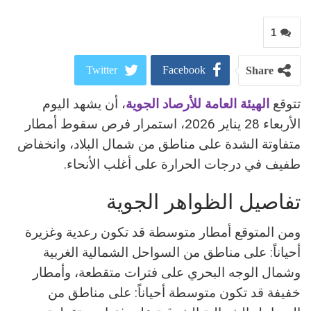
1
Twitter
Facebook
Share
تتوقع
الهيئة العامة للأرصاد الجوية
، أن يشهد اليوم
ReddIt
Google+
الأربعاء 28 يناير 2026، استمرار فرص سقوط أمطار
Pinterest
WhatsApp
متفاوتة الشدة على مناطق من شمال البلاد، و​انخفاض
طفيف في درجات الحرارة على أغلب الأنحاء.
البريد الالكتروني
​تفاصيل الظواهر الجوية
ومن المتوقع ​أمطار متوسطة قد تكون رعدية وغزيرة
أحياناً: على مناطق من السواحل الشمالية الغربية
وشمال الوجه البحري على فترات متقطعة، و​أمطار
خفيفة قد تكون متوسطة أحياناً: على مناطق من