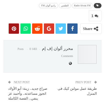
Radio Alwan FM
الطقس
راديو ألوان FM
1
Share
محرر ألوان إف إم
0
1461 Posts
Comments
NEXT POST
PREV POST
طريقة عمل مولتن كيك فى
صراع جديد.. زينة: أبو الأولاد
المنزل
اتجوز مساعدته.. وأحمد عز
ينفي.. القصة الكاملة