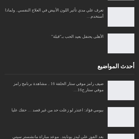
تعرف علي مدي تأثير اللون الأبيض في العلاج النفسي.. ولماذا
أستخدم…
الأهلى يحتفل بعيد الحب بـ”قبلة”
أحدث المواضيع
ضيف رامز موفي ستار الحلقة 16 .. مشاهدة برنامج رامز
موفي ستار ح16…
بيومي فؤاد: اعتذر لو زعلت حد من غير قصد … حقك عليا
بعد الفوز على ليدز يونايتد.. موعد مباراة مانشستر سيتي