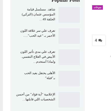
Popular Posts
منوعات
شاهد.. مسلسل قيامة
المؤسس عثمان (التركي)
الحلقة 49…
تعرف علي سر علاقة اللون
الأحمر بـ “عيد الحب”..…
4
تعرف علي مدي تأثير اللون
الأبيض في العلاج النفسي..
ولماذا أستخدم…
الأهلى يحتفل بعيد الحب
بـ”قبلة”
الإعلامية “آية فؤاد” من أحسن
الشخصيات اللي قابلتها…