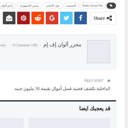
Radio Alwan FM
السيسى
بول كاجامى
رئيس الجمهورية
راديو ألوان FM
Share
محرر ألوان إف إم
0 Comments
1461 Posts
PREV POST
الداخلية تكشف قضية غسل أموال بقيمة 30 مليون جنيه
قد يعجبك ايضا