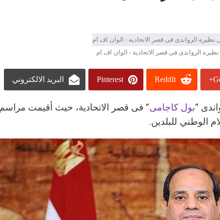
يره الرواندى فى قصر الاتحادية - الوان اف ام
Go
ReddIt
Pinterest
البريد الالكتروني
اندى “
بول كاجامى
” فى قصر الاتحادية، حيث أقيمت مراسم
 الوطني للبلدين.