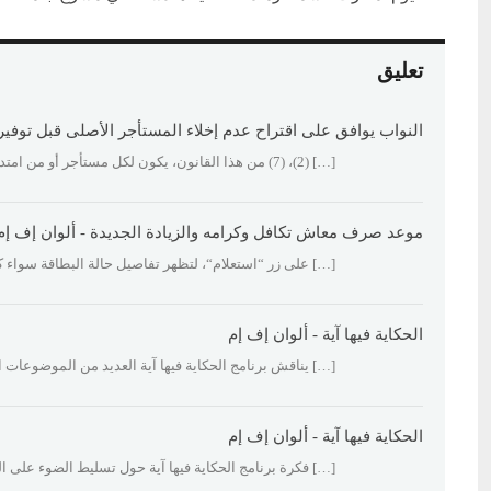
تعليق
النواب يوافق على اقتراح عدم إخلاء المستأجر الأصلى قبل توفير 
[…] (2)، (7) من هذا القانون، يكون لكل مستأجر أو من امتد إليه عقد الإيجار وفقاً لأحكام القانونين رقمي 49 لسنة 1977، 136 لسنة 1981 […]
موعد صرف معاش تكافل وكرامه والزيادة الجديدة - ألوان إف إم
[…] على زر “استعلام“، لتظهر تفاصيل حالة البطاقة سواء ك
الحكاية فيها آية - ألوان إف إم
[…] يناقش برنامج الحكاية فيها آية العديد من الموضوعات
الحكاية فيها آية - ألوان إف إم
[…] فكرة برنامج الحكاية فيها آية حول تسليط الضوء على ا