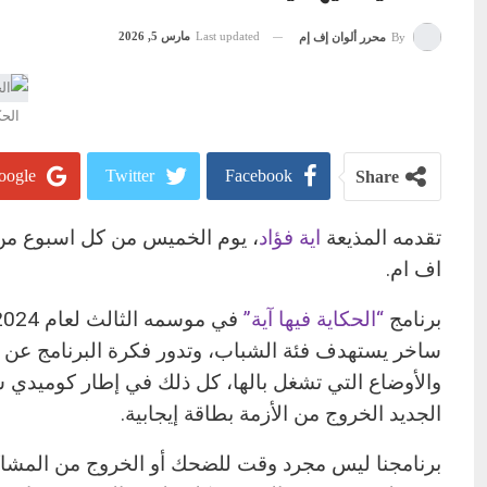
Last updated
مارس 5, 2026
By
محرر ألوان إف إم
الحك
ogle+
Twitter
Facebook
Share
تقدمه المذيعة
اية فؤاد
اف ام.
برنامج
“الحكاية فيها آية”
في موسمه الثالث لعام 2024 علي
ساخر يستهدف فئة الشباب، وتدور فكرة البرنامج عن ا
والأوضاع التي تشغل بالها، كل ذلك في إطار كوميد
الجديد الخروج من الأزمة بطاقة إيجابية.
برنامجنا ليس مجرد وقت للضحك أو الخروج من المشاكل