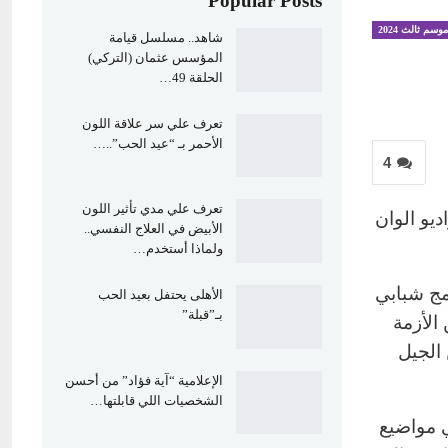
Popular Posts
وسم ثالث 2024
شاهد.. مسلسل قيامة
المؤسس عثمان (التركي)
الحلقة 49…
تعرف علي سر علاقة اللون
الأحمر بـ “عيد الحب”..…
4
تعرف علي مدي تأثير اللون
لث، علي راديو الوان
الأبيض في العلاج النفسي..
ولماذا أستخدم…
مج شبابي
الأهلى يحتفل بعيد الحب
بـ”قبلة”
الأزمة
الجيل
الإعلامية “آية فؤاد” من أحسن
الشخصيات اللي قابلتها…
ي مواضيع