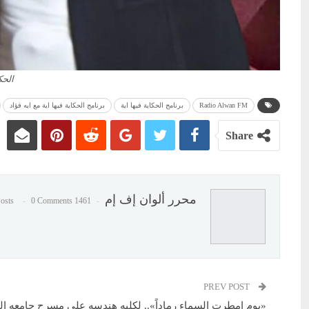
الحك
Radio Alwan FM
برنامج الحكاية فيها اية
برنامج الحكاية فيها اية مع ايه فؤاد
Share
محرر ألوان إف إم
0 Comments
1461 Posts
PREV POST
«يوم امطرت السماء رماداً».. لكليه هندسه علي مسرح جامعه ال