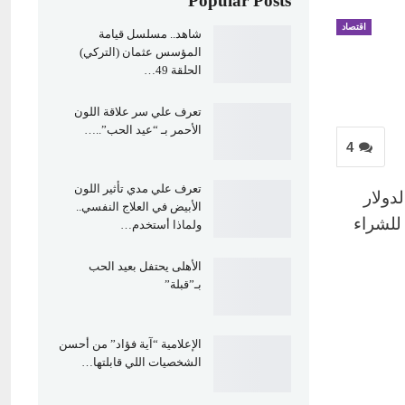
Popular Posts
اقتصاد
شاهد.. مسلسل قيامة
المؤسس عثمان (التركي)
الحلقة 49…
تعرف علي سر علاقة اللون
الأحمر بـ “عيد الحب”..…
4
تعرف علي مدي تأثير اللون
البنوك الخميس 2 أكتوبر 2025، وسجل الدولار
الأبيض في العلاج النفسي..
 للبيع، حيث سجل فى بداية التعاملات 47.80 جنيه للشراء
ولماذا أستخدم…
الأهلى يحتفل بعيد الحب
بـ”قبلة”
الإعلامية “آية فؤاد” من أحسن
الشخصيات اللي قابلتها…