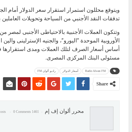
ويتوقع محللون استمرار استقرار سعر الدولار أمام الج
تدفقات النقد الأجنبي من السياحة وتحويلات العاملين ب
وتتكون العملات الأجنبية بالاحتياطى الأجنبى لمصر من 
الأوروبية الموحدة “اليورو”، والجنيه الإسترلينى والين
أساس أسعار الصرف لتلك العملات ومدى استقرارها 
مسئولى البنك المركزى المصرى.
Radio Alwan FM
أسعار الدولار
راديو ألوان FM
Share
محرر ألوان إف إم
0 Comments
1461 Posts