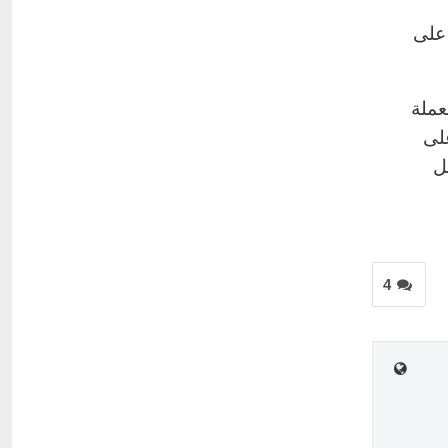
 على
عملة
على
ل
4