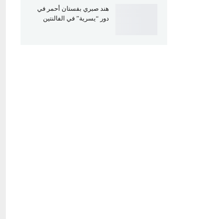
هند صبري بفستان أحمر في
دور “يسرية” في الفالنتين