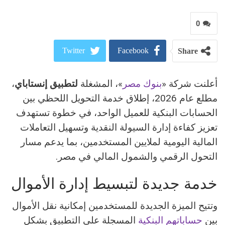
0
Twitter
Facebook
Share
ReddIt
Google+
أعلنت شركة «
بنوك مصر
»، المشغلة
لتطبيق إنستاباي
،
مطلع عام 2026، إطلاق خدمة التحويل اللحظي بين
Pinterest
WhatsApp
الحسابات البنكية للعميل الواحد، في خطوة تستهدف
البريد الالكتروني
تعزيز كفاءة إدارة السيولة النقدية وتسهيل التعاملات
المالية اليومية لملايين المستخدمين، بما يدعم مسار
التحول الرقمي والشمول المالي في مصر.
خدمة جديدة لتبسيط إدارة الأموال
وتتيح الميزة الجديدة للمستخدمين إمكانية نقل الأموال
بين
حساباتهم البنكية
المسجلة على التطبيق بشكل