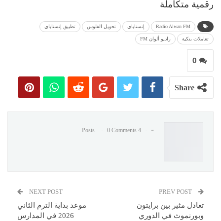
رقمية متكاملة
Radio Alwan FM
إنستاباي
تحويل الفلوس
تطبيق إنستاباي
تعاملات بنكية
راديو ألوان FM
0
Share
-
0 Comments
4 Posts
NEXT POST
PREV POST
تعادل مثير بين برايتون
موعد بداية الترم الثاني
وبورنموث في الدوري
2026 في المدارس